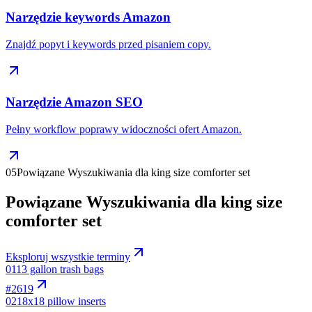
Narzędzie keywords Amazon
Znajdź popyt i keywords przed pisaniem copy.
Narzędzie Amazon SEO
Pełny workflow poprawy widoczności ofert Amazon.
05
Powiązane Wyszukiwania dla king size comforter set
Powiązane Wyszukiwania dla king size
comforter set
Eksploruj wszystkie terminy
01
13 gallon trash bags
#
2619
02
18x18 pillow inserts