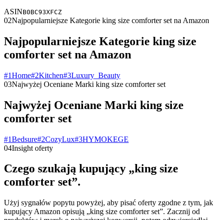
ASIN
B0BC93XFCZ
02
Najpopularniejsze Kategorie king size comforter set na Amazon
Najpopularniejsze Kategorie king size
comforter set na Amazon
#
1
Home
#
2
Kitchen
#
3
Luxury_Beauty
03
Najwyżej Oceniane Marki king size comforter set
Najwyżej Oceniane Marki king size
comforter set
#
1
Bedsure
#
2
CozyLux
#
3
HYMOKEGE
04
Insight oferty
Czego szukają kupujący „king size
comforter set”.
Użyj sygnałów popytu powyżej, aby pisać oferty zgodne z tym, jak
kupujący Amazon opisują „king size comforter set”. Zacznij od