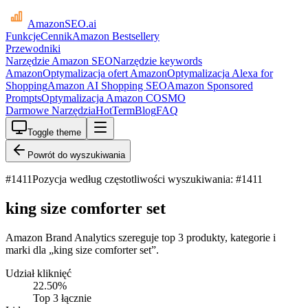
AmazonSEO
.ai
Funkcje
Cennik
Amazon Bestsellery
Przewodniki
Narzędzie Amazon SEO
Narzędzie keywords
Amazon
Optymalizacja ofert Amazon
Optymalizacja Alexa for
Shopping
Amazon AI Shopping SEO
Amazon Sponsored
Prompts
Optymalizacja Amazon COSMO
Darmowe Narzędzia
HotTerm
Blog
FAQ
Toggle theme
Powrót do wyszukiwania
#
1411
Pozycja według częstotliwości wyszukiwania: #1411
king size comforter set
Amazon Brand Analytics szereguje top 3 produkty, kategorie i
marki dla „king size comforter set”.
Udział kliknięć
22.50
%
Top 3 łącznie