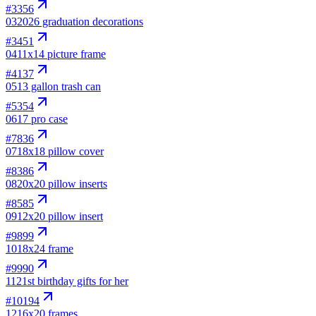
#
3356
03
2026 graduation decorations
#
3451
04
11x14 picture frame
#
4137
05
13 gallon trash can
#
5354
06
17 pro case
#
7836
07
18x18 pillow cover
#
8386
08
20x20 pillow inserts
#
8585
09
12x20 pillow insert
#
9899
10
18x24 frame
#
9990
11
21st birthday gifts for her
#
10194
12
16x20 frames