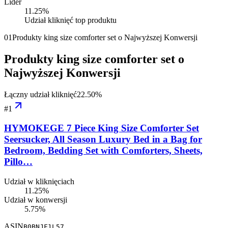
Lider
11.25
%
Udział kliknięć top produktu
01
Produkty king size comforter set o Najwyższej Konwersji
Produkty king size comforter set o
Najwyższej Konwersji
Łączny udział kliknięć
22.50
%
#
1
HYMOKEGE 7 Piece King Size Comforter Set
Seersucker, All Season Luxury Bed in a Bag for
Bedroom, Bedding Set with Comforters, Sheets,
Pillo…
Udział w kliknięciach
11.25%
Udział w konwersji
5.75%
ASIN
B0BNJF1L57