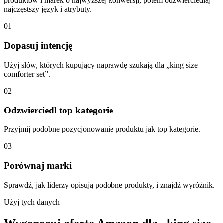
produktów i marek o najwyższej konwersji, potem odzwierciedlaj
najczęstszy język i atrybuty.
01
Dopasuj intencję
Użyj słów, których kupujący naprawdę szukają dla „king size
comforter set”.
02
Odzwierciedl top kategorie
Przyjmij podobne pozycjonowanie produktu jak top kategorie.
03
Porównaj marki
Sprawdź, jak liderzy opisują podobne produkty, i znajdź wyróżnik.
Użyj tych danych
Wygeneruj ofertę Amazon dla „king size