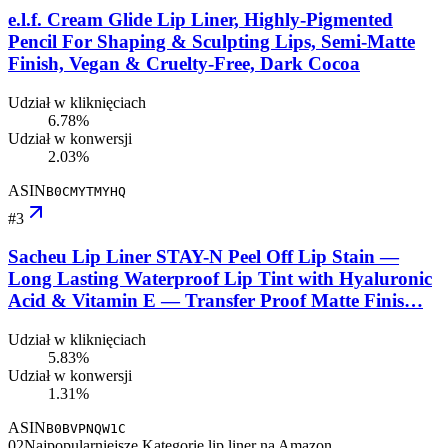
e.l.f. Cream Glide Lip Liner, Highly-Pigmented
Pencil For Shaping & Sculpting Lips, Semi-Matte
Finish, Vegan & Cruelty-Free, Dark Cocoa
Udział w kliknięciach
6.78%
Udział w konwersji
2.03%
ASIN
B0CMYTMYHQ
#
3
Sacheu Lip Liner STAY-N Peel Off Lip Stain —
Long Lasting Waterproof Lip Tint with Hyaluronic
Acid & Vitamin E — Transfer Proof Matte Finis…
Udział w kliknięciach
5.83%
Udział w konwersji
1.31%
ASIN
B0BVPNQW1C
02
Najpopularniejsze Kategorie lip liner na Amazon