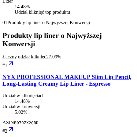
Lider
14.48
%
Udział kliknięć top produktu
01
Produkty lip liner o Najwyższej Konwersji
Produkty lip liner o Najwyższej
Konwersji
Łączny udział kliknięć
27.09
%
#
1
NYX PROFESSIONAL MAKEUP Slim Lip Pencil,
Long-Lasting Creamy Lip Liner - Espresso
Udział w kliknięciach
14.48%
Udział w konwersji
5.02%
ASIN
B079ZX2QBD
#
2