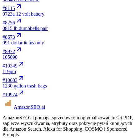
#
8115
07
23a 12 volt battery
#
8256
08
15 lb dumbbells pair
#
8673
09
1 dollar items only
#
8972
10
5090
#
10349
11
9pm
#
10683
12
30 gallon trash bags
#
10974
AmazonSEO
.ai
AmazonSEO.ai pomaga sprzedawcom optymalizować treści PDP,
zaplecze wyszukiwania, atrybuty oraz pokrycie pytań kupujących
dla Amazon Search, Alexa for Shopping, COSMO i Sponsored
Prompts.