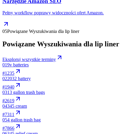
Narzędzie Amazon SEO
Pełny workflow poprawy widoczności ofert Amazon.
05
Powiązane Wyszukiwania dla lip liner
Powiązane Wyszukiwania dla lip liner
Eksploruj wszystkie terminy
01
9v batteries
#
1235
02
2032 battery
#
1940
03
13 gallon trash bags
#
2619
04
345 cream
#
7311
05
4 gallon trash bag
#
7866
06
345 relief cream