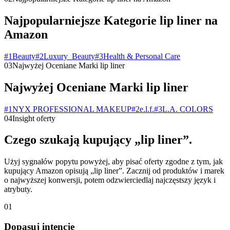
Najpopularniejsze Kategorie lip liner na
Amazon
#
1
Beauty
#
2
Luxury_Beauty
#
3
Health & Personal Care
03
Najwyżej Oceniane Marki lip liner
Najwyżej Oceniane Marki lip liner
#
1
NYX PROFESSIONAL MAKEUP
#
2
e.l.f.
#
3
L.A. COLORS
04
Insight oferty
Czego szukają kupujący „lip liner”.
Użyj sygnałów popytu powyżej, aby pisać oferty zgodne z tym, jak
kupujący Amazon opisują „lip liner”. Zacznij od produktów i marek
o najwyższej konwersji, potem odzwierciedlaj najczęstszy język i
atrybuty.
01
Dopasuj intencję