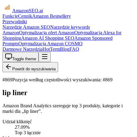
AmazonSEO
.ai
Funkcje
Cennik
Amazon Bestsellery
Przewodniki
Narzędzie Amazon SEO
Narzędzie keywords
Amazon
Optymalizacja ofert Amazon
Optymalizacja Alexa for
Shopping
Amazon AI Shopping SEO
Amazon Sponsored
Prompts
Optymalizacja Amazon COSMO
Darmowe Narzędzia
HotTerm
Blog
FAQ
Toggle theme
Powrót do wyszukiwania
#
869
Pozycja według częstotliwości wyszukiwania: #869
lip liner
Amazon Brand Analytics szereguje top 3 produkty, kategorie i
marki dla „lip liner”.
Udział kliknięć
27.09
%
Top 3 łącznie