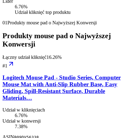
Lider
6.76
%
Udział kliknięć top produktu
01
Produkty mouse pad o Najwyższej Konwersji
Produkty mouse pad o Najwyższej
Konwersji
Łączny udział kliknięć
16.26
%
#
1
Logitech Mouse Pad - Studio Series, Computer
Mouse Mat with Anti-Slip Rubber Base, Easy
Gliding, Spill-Resistant Surface, Durable
Materials…
Udział w kliknięciach
6.76%
Udział w konwersji
7.38%
ASIN
B09DV56338