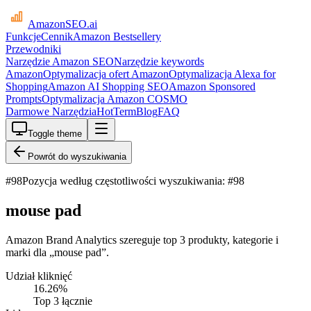
AmazonSEO
.ai
Funkcje
Cennik
Amazon Bestsellery
Przewodniki
Narzędzie Amazon SEO
Narzędzie keywords
Amazon
Optymalizacja ofert Amazon
Optymalizacja Alexa for
Shopping
Amazon AI Shopping SEO
Amazon Sponsored
Prompts
Optymalizacja Amazon COSMO
Darmowe Narzędzia
HotTerm
Blog
FAQ
Toggle theme
Powrót do wyszukiwania
#
98
Pozycja według częstotliwości wyszukiwania: #98
mouse pad
Amazon Brand Analytics szereguje top 3 produkty, kategorie i
marki dla „mouse pad”.
Udział kliknięć
16.26
%
Top 3 łącznie