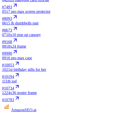
#
7493
05
17 pro max screen protector
#
8093
06
15 lb dumbbells pair
#
8673
07
10x10 pop up canopy
#
9168
08
18x24 frame
#
9990
09
16 pro max case
#
10053
10
21st birthday gifts for her
#
10194
11
1tb ssd
#
10734
12
24x36 poster frame
#
10783
AmazonSEO
.ai