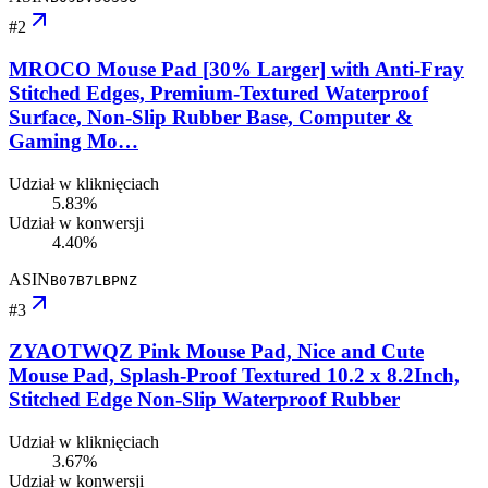
#
2
MROCO Mouse Pad [30% Larger] with Anti-Fray
Stitched Edges, Premium-Textured Waterproof
Surface, Non-Slip Rubber Base, Computer &
Gaming Mo…
Udział w kliknięciach
5.83%
Udział w konwersji
4.40%
ASIN
B07B7LBPNZ
#
3
ZYAOTWQZ Pink Mouse Pad, Nice and Cute
Mouse Pad, Splash-Proof Textured 10.2 x 8.2Inch,
Stitched Edge Non-Slip Waterproof Rubber
Udział w kliknięciach
3.67%
Udział w konwersji