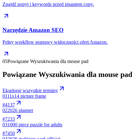
Znajdź popyt i keywords przed pisaniem copy.
Narzędzie Amazon SEO
Pełny workflow poprawy widoczności ofert Amazon.
05
Powiązane Wyszukiwania dla mouse pad
Powiązane Wyszukiwania dla mouse pad
Eksploruj wszystkie terminy
01
11x14 picture frame
#
4137
02
2026 planner
#
7233
03
1000 piece puzzle for adults
#
7450
04
2026 mahjong card official