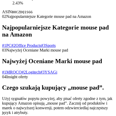
2.43%
ASIN
B0CZDQ1SGG
02
Najpopularniejsze Kategorie mouse pad na Amazon
Najpopularniejsze Kategorie mouse pad
na Amazon
#
1
PC
#
2
Office Products
#
3
Sports
03
Najwyżej Oceniane Marki mouse pad
Najwyżej Oceniane Marki mouse pad
#
1
MROCO
#
2
Logitech
#
3
YSAGi
04
Insight oferty
Czego szukają kupujący „mouse pad”.
Użyj sygnałów popytu powyżej, aby pisać oferty zgodne z tym, jak
kupujący Amazon opisują „mouse pad”. Zacznij od produktów i
marek o najwyższej konwersji, potem odzwierciedlaj najczęstszy
język i atrybuty.