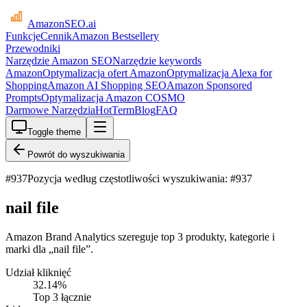
AmazonSEO
.ai
Funkcje
Cennik
Amazon Bestsellery
Przewodniki
Narzędzie Amazon SEO
Narzędzie keywords
Amazon
Optymalizacja ofert Amazon
Optymalizacja Alexa for
Shopping
Amazon AI Shopping SEO
Amazon Sponsored
Prompts
Optymalizacja Amazon COSMO
Darmowe Narzędzia
HotTerm
Blog
FAQ
Toggle theme
Powrót do wyszukiwania
#
937
Pozycja według częstotliwości wyszukiwania: #937
nail file
Amazon Brand Analytics szereguje top 3 produkty, kategorie i
marki dla „nail file”.
Udział kliknięć
32.14
%
Top 3 łącznie