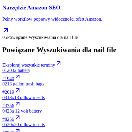
Narzędzie Amazon SEO
Pełny workflow poprawy widoczności ofert Amazon.
05
Powiązane Wyszukiwania dla nail file
Powiązane Wyszukiwania dla nail file
Eksploruj wszystkie terminy
01
2032 battery
#
1940
02
13 gallon trash bags
#
2619
03
18x18 pillow inserts
#
3356
04
23a 12 volt battery
#
8256
05
20x20 pillow inserts