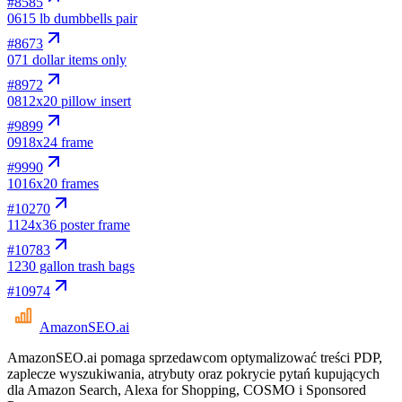
#
8585
06
15 lb dumbbells pair
#
8673
07
1 dollar items only
#
8972
08
12x20 pillow insert
#
9899
09
18x24 frame
#
9990
10
16x20 frames
#
10270
11
24x36 poster frame
#
10783
12
30 gallon trash bags
#
10974
AmazonSEO
.ai
AmazonSEO.ai pomaga sprzedawcom optymalizować treści PDP,
zaplecze wyszukiwania, atrybuty oraz pokrycie pytań kupujących
dla Amazon Search, Alexa for Shopping, COSMO i Sponsored