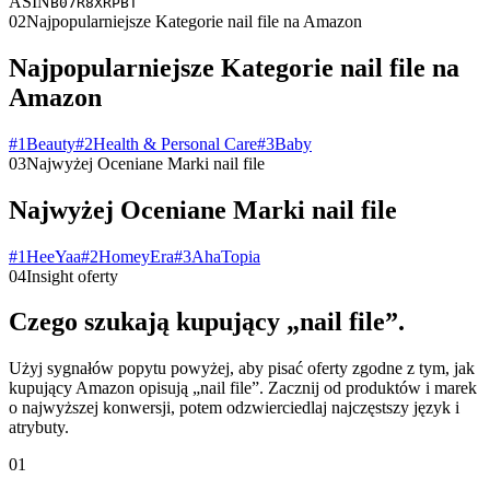
ASIN
B07R8XRPBT
02
Najpopularniejsze Kategorie nail file na Amazon
Najpopularniejsze Kategorie nail file na
Amazon
#
1
Beauty
#
2
Health & Personal Care
#
3
Baby
03
Najwyżej Oceniane Marki nail file
Najwyżej Oceniane Marki nail file
#
1
HeeYaa
#
2
HomeyEra
#
3
AhaTopia
04
Insight oferty
Czego szukają kupujący „nail file”.
Użyj sygnałów popytu powyżej, aby pisać oferty zgodne z tym, jak
kupujący Amazon opisują „nail file”. Zacznij od produktów i marek
o najwyższej konwersji, potem odzwierciedlaj najczęstszy język i
atrybuty.
01