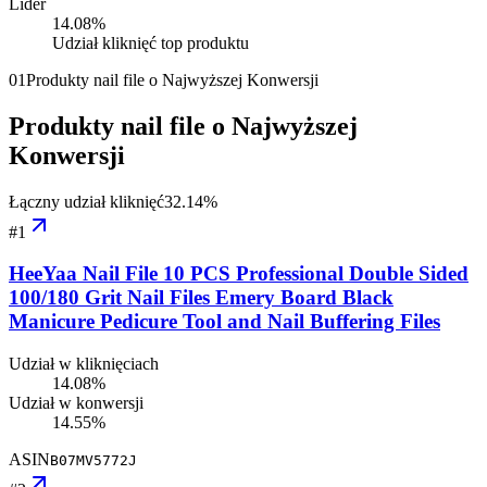
Lider
14.08
%
Udział kliknięć top produktu
01
Produkty nail file o Najwyższej Konwersji
Produkty nail file o Najwyższej
Konwersji
Łączny udział kliknięć
32.14
%
#
1
HeeYaa Nail File 10 PCS Professional Double Sided
100/180 Grit Nail Files Emery Board Black
Manicure Pedicure Tool and Nail Buffering Files
Udział w kliknięciach
14.08%
Udział w konwersji
14.55%
ASIN
B07MV5772J