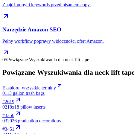
Znajdź popyt i keywords przed pisaniem copy.
Narzędzie Amazon SEO
Pełny workflow poprawy widoczności ofert Amazon.
05
Powiązane Wyszukiwania dla neck lift tape
Powiązane Wyszukiwania dla neck lift tap
Eksploruj wszystkie terminy
01
13 gallon trash bags
#
2619
02
18x18 pillow inserts
#
3356
03
2026 graduation decorations
#
3451