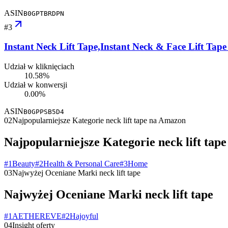
ASIN
B0GPTBRDPN
#
3
Instant Neck Lift Tape,Instant Neck & Face Lift Tap
Udział w kliknięciach
10.58%
Udział w konwersji
0.00%
ASIN
B0GPPSB5D4
02
Najpopularniejsze Kategorie neck lift tape na Amazon
Najpopularniejsze Kategorie neck lift tap
#
1
Beauty
#
2
Health & Personal Care
#
3
Home
03
Najwyżej Oceniane Marki neck lift tape
Najwyżej Oceniane Marki neck lift tape
#
1
AETHEREVE
#
2
Hajoyful
04
Insight oferty