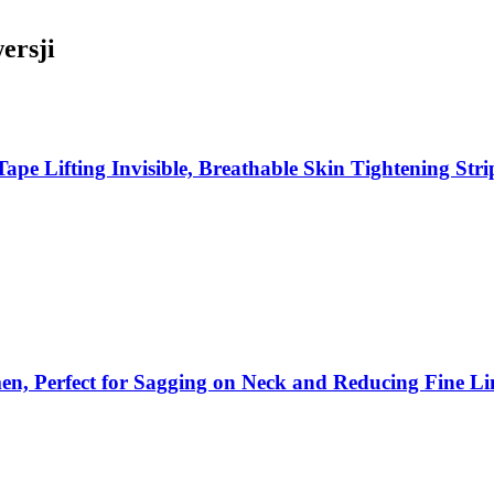
ersji
e Lifting Invisible, Breathable Skin Tightening Str
omen, Perfect for Sagging on Neck and Reducing Fine L