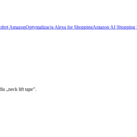
 ofert Amazon
Optymalizacja Alexa for Shopping
Amazon AI Shopping
a „neck lift tape”.