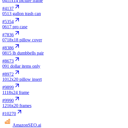
04
11x14 picture frame
#
4137
05
13 gallon trash can
#
5354
06
17 pro case
#
7836
07
18x18 pillow cover
#
8386
08
15 lb dumbbells pair
#
8673
09
1 dollar items only
#
8972
10
12x20 pillow insert
#
9899
11
18x24 frame
#
9990
12
16x20 frames
#
10270
AmazonSEO
.ai