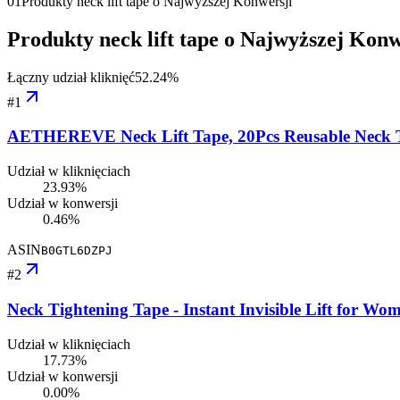
01
Produkty neck lift tape o Najwyższej Konwersji
Produkty neck lift tape o Najwyższej Konw
Łączny udział kliknięć
52.24
%
#
1
AETHEREVE Neck Lift Tape, 20Pcs Reusable Neck Tap
Udział w kliknięciach
23.93%
Udział w konwersji
0.46%
ASIN
B0GTL6DZPJ
#
2
Neck Tightening Tape - Instant Invisible Lift for W
Udział w kliknięciach
17.73%
Udział w konwersji
0.00%