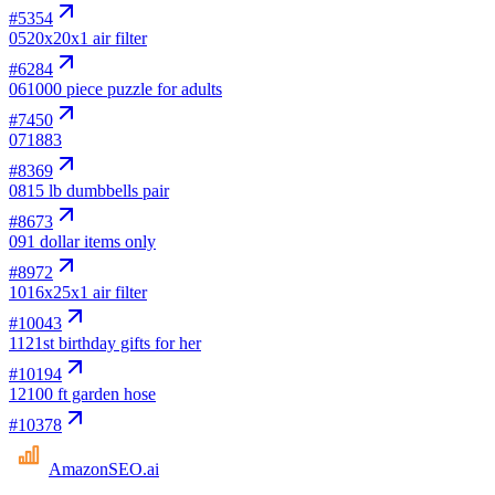
#
5354
05
20x20x1 air filter
#
6284
06
1000 piece puzzle for adults
#
7450
07
1883
#
8369
08
15 lb dumbbells pair
#
8673
09
1 dollar items only
#
8972
10
16x25x1 air filter
#
10043
11
21st birthday gifts for her
#
10194
12
100 ft garden hose
#
10378
AmazonSEO
.ai