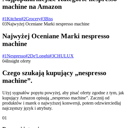
machine na Amazon
#
1
Kitchen
#
2
Grocery
#
3
Biss
03
Najwyżej Oceniane Marki nespresso machine
Najwyżej Oceniane Marki nespresso
machine
#
1
Nespresso
#
2
De'Longhi
#
3
CHULUX
04
Insight oferty
Czego szukają kupujący „nespresso
machine”.
Użyj sygnałów popytu powyżej, aby pisać oferty zgodne z tym, jak
kupujący Amazon opisują „nespresso machine”. Zacznij od
produktów i marek o najwyższej konwersji, potem odzwierciedlaj
najczęstszy język i atrybuty.
01