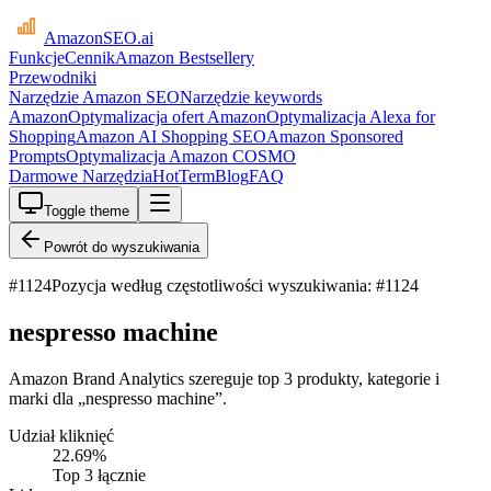
AmazonSEO
.ai
Funkcje
Cennik
Amazon Bestsellery
Przewodniki
Narzędzie Amazon SEO
Narzędzie keywords
Amazon
Optymalizacja ofert Amazon
Optymalizacja Alexa for
Shopping
Amazon AI Shopping SEO
Amazon Sponsored
Prompts
Optymalizacja Amazon COSMO
Darmowe Narzędzia
HotTerm
Blog
FAQ
Toggle theme
Powrót do wyszukiwania
#
1124
Pozycja według częstotliwości wyszukiwania: #1124
nespresso machine
Amazon Brand Analytics szereguje top 3 produkty, kategorie i
marki dla „nespresso machine”.
Udział kliknięć
22.69
%
Top 3 łącznie