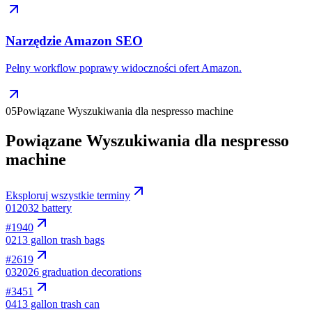
Narzędzie Amazon SEO
Pełny workflow poprawy widoczności ofert Amazon.
05
Powiązane Wyszukiwania dla nespresso machine
Powiązane Wyszukiwania dla nespresso
machine
Eksploruj wszystkie terminy
01
2032 battery
#
1940
02
13 gallon trash bags
#
2619
03
2026 graduation decorations
#
3451
04
13 gallon trash can