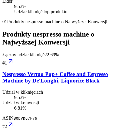
Lider
9.53
%
Udział kliknięć top produktu
01
Produkty nespresso machine o Najwyższej Konwersji
Produkty nespresso machine o
Najwyższej Konwersji
Łączny udział kliknięć
22.69
%
#
1
Nespresso Vertuo Pop+ Coffee and Espresso
Machine by De'Longhi, Liquorice Black
Udział w kliknięciach
9.53%
Udział w konwersji
6.81%
ASIN
B0DVD67F76
#
2