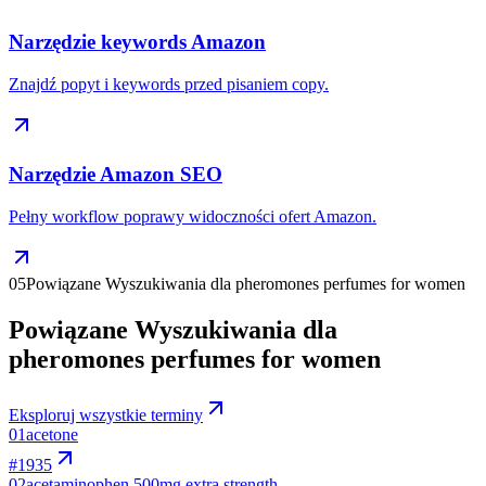
Narzędzie keywords Amazon
Znajdź popyt i keywords przed pisaniem copy.
Narzędzie Amazon SEO
Pełny workflow poprawy widoczności ofert Amazon.
05
Powiązane Wyszukiwania dla pheromones perfumes for women
Powiązane Wyszukiwania dla
pheromones perfumes for women
Eksploruj wszystkie terminy
01
acetone
#
1935
02
acetaminophen 500mg extra strength