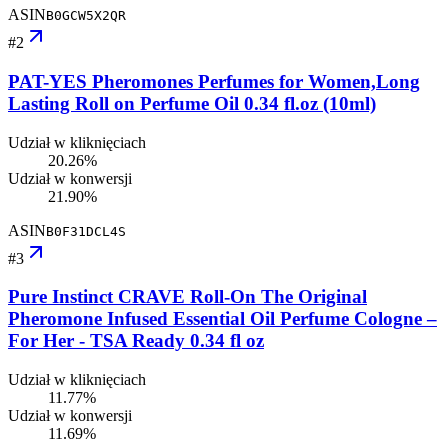
ASIN
B0GCW5X2QR
#
2
PAT-YES Pheromones Perfumes for Women,Long
Lasting Roll on Perfume Oil 0.34 fl.oz (10ml)
Udział w kliknięciach
20.26%
Udział w konwersji
21.90%
ASIN
B0F31DCL4S
#
3
Pure Instinct CRAVE Roll-On The Original
Pheromone Infused Essential Oil Perfume Cologne –
For Her - TSA Ready 0.34 fl oz
Udział w kliknięciach
11.77%
Udział w konwersji
11.69%