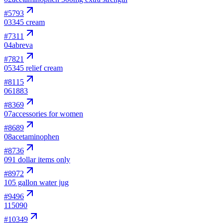
#
5793
03
345 cream
#
7311
04
abreva
#
7821
05
345 relief cream
#
8115
06
1883
#
8369
07
accessories for women
#
8689
08
acetaminophen
#
8736
09
1 dollar items only
#
8972
10
5 gallon water jug
#
9496
11
5090
#
10349