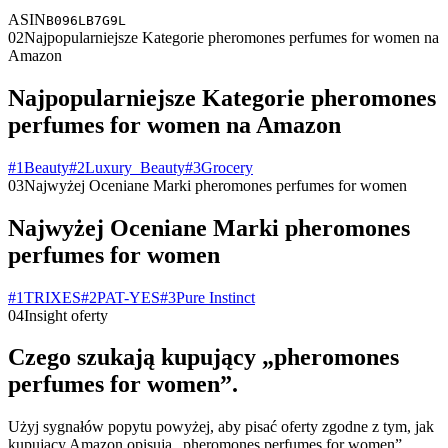
ASIN
B096LB7G9L
02
Najpopularniejsze Kategorie pheromones perfumes for women na
Amazon
Najpopularniejsze Kategorie pheromones
perfumes for women na Amazon
#
1
Beauty
#
2
Luxury_Beauty
#
3
Grocery
03
Najwyżej Oceniane Marki pheromones perfumes for women
Najwyżej Oceniane Marki pheromones
perfumes for women
#
1
TRIXES
#
2
PAT-YES
#
3
Pure Instinct
04
Insight oferty
Czego szukają kupujący „pheromones
perfumes for women”.
Użyj sygnałów popytu powyżej, aby pisać oferty zgodne z tym, jak
kupujący Amazon opisują „pheromones perfumes for women”.