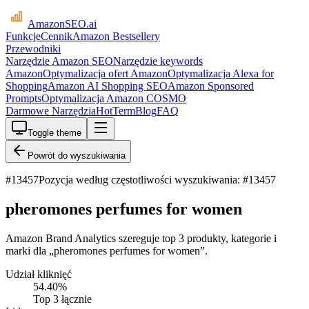
AmazonSEO
.ai
Funkcje
Cennik
Amazon Bestsellery
Przewodniki
Narzędzie Amazon SEO
Narzędzie keywords
Amazon
Optymalizacja ofert Amazon
Optymalizacja Alexa for
Shopping
Amazon AI Shopping SEO
Amazon Sponsored
Prompts
Optymalizacja Amazon COSMO
Darmowe Narzędzia
HotTerm
Blog
FAQ
Toggle theme
Powrót do wyszukiwania
#
13457
Pozycja według częstotliwości wyszukiwania: #13457
pheromones perfumes for women
Amazon Brand Analytics szereguje top 3 produkty, kategorie i
marki dla „pheromones perfumes for women”.
Udział kliknięć
54.40
%
Top 3 łącznie