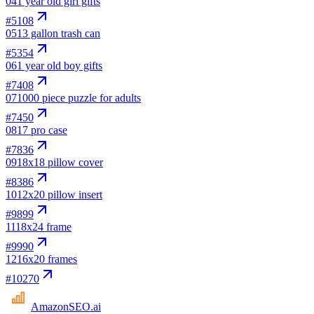
04
1 year old girl gifts
#
5108
05
13 gallon trash can
#
5354
06
1 year old boy gifts
#
7408
07
1000 piece puzzle for adults
#
7450
08
17 pro case
#
7836
09
18x18 pillow cover
#
8386
10
12x20 pillow insert
#
9899
11
18x24 frame
#
9990
12
16x20 frames
#
10270
AmazonSEO
.ai