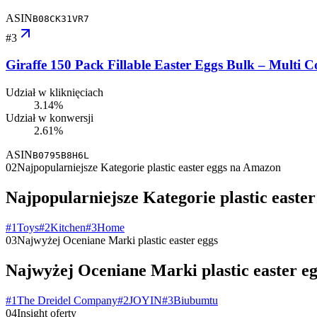
ASIN
B08CK31VR7
#
3
Giraffe 150 Pack Fillable Easter Eggs Bulk – Multi C
Udział w kliknięciach
3.14%
Udział w konwersji
2.61%
ASIN
B0795B8H6L
02
Najpopularniejsze Kategorie plastic easter eggs na Amazon
Najpopularniejsze Kategorie plastic easte
#
1
Toys
#
2
Kitchen
#
3
Home
03
Najwyżej Oceniane Marki plastic easter eggs
Najwyżej Oceniane Marki plastic easter e
#
1
The Dreidel Company
#
2
JOYIN
#
3
Biubumtu
04
Insight oferty