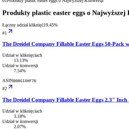
01
Produkty plastic easter eggs o Najwyższej Konwersji
Produkty plastic easter eggs o Najwyższej
Łączny udział kliknięć
19.45
%
#
1
The Dreidel Company Fillable Easter Eggs 50-Pack wi
Udział w kliknięciach
13.13%
Udział w konwersji
7.54%
ASIN
B08G1XHF76
#
2
The Dreidel Company Fillable Easter Eggs 2.3" Inch 
Udział w kliknięciach
3.18%
Udział w konwersji
2.07%