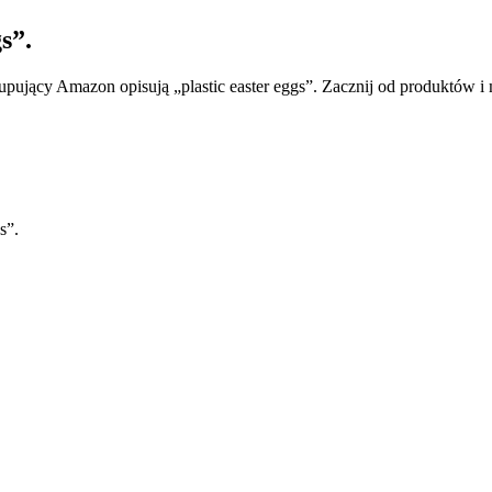
s”.
upujący Amazon opisują „plastic easter eggs”. Zacznij od produktów i 
s”.