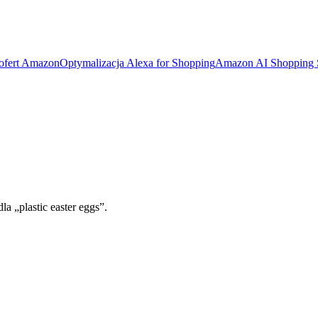
 ofert Amazon
Optymalizacja Alexa for Shopping
Amazon AI Shopping
a „plastic easter eggs”.