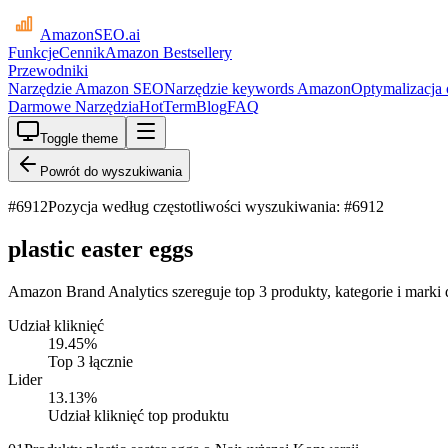
AmazonSEO
.ai
Funkcje
Cennik
Amazon Bestsellery
Przewodniki
Narzędzie Amazon SEO
Narzędzie keywords Amazon
Optymalizacja
Darmowe Narzędzia
HotTerm
Blog
FAQ
Toggle theme
Powrót do wyszukiwania
#
6912
Pozycja według częstotliwości wyszukiwania: #6912
plastic easter eggs
Amazon Brand Analytics szereguje top 3 produkty, kategorie i marki dl
Udział kliknięć
19.45
%
Top 3 łącznie
Lider
13.13
%
Udział kliknięć top produktu