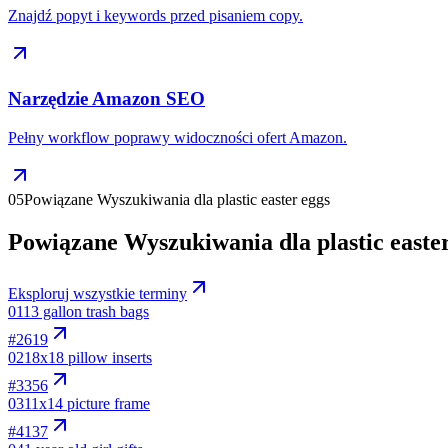
Znajdź popyt i keywords przed pisaniem copy.
Narzędzie Amazon SEO
Pełny workflow poprawy widoczności ofert Amazon.
05
Powiązane Wyszukiwania dla plastic easter eggs
Powiązane Wyszukiwania dla plastic easte
Eksploruj wszystkie terminy
01
13 gallon trash bags
#
2619
02
18x18 pillow inserts
#
3356
03
11x14 picture frame
#
4137