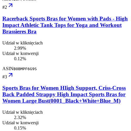
#
2
Racerback Sports Bras for Women with Pads - High
Impact Athletic Tank Tops for Yoga and Workout
Brassieres Bra
Udział w kliknięciach
2.99%
Udział w konwersji
0.12%
ASIN
B0BMPF6G9S
#
3
Sports Bras for Women HIigh Support, Criss-Cross
Back Padded Strappy High Impact Sports Bras for
Women Large Bust(0001_Black+White+Blue_M)
Udział w kliknięciach
2.32%
Udział w konwersji
0.15%