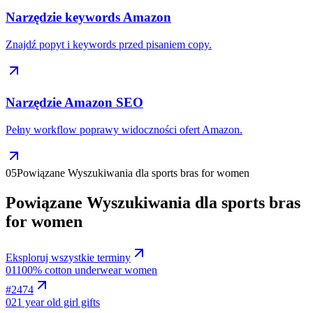
Narzędzie keywords Amazon
Znajdź popyt i keywords przed pisaniem copy.
Narzędzie Amazon SEO
Pełny workflow poprawy widoczności ofert Amazon.
05
Powiązane Wyszukiwania dla sports bras for women
Powiązane Wyszukiwania dla sports bras
for women
Eksploruj wszystkie terminy
01
100% cotton underwear women
#
2474
02
1 year old girl gifts