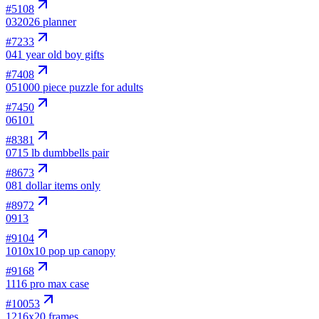
#
5108
03
2026 planner
#
7233
04
1 year old boy gifts
#
7408
05
1000 piece puzzle for adults
#
7450
06
101
#
8381
07
15 lb dumbbells pair
#
8673
08
1 dollar items only
#
8972
09
13
#
9104
10
10x10 pop up canopy
#
9168
11
16 pro max case
#
10053
12
16x20 frames