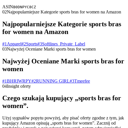
ASIN
B0DNPYC8CZ
02
Najpopularniejsze Kategorie sports bras for women na Amazon
Najpopularniejsze Kategorie sports bras
for women na Amazon
#
1
Apparel
#
2
Sports
#
3
Softlines_Private_Label
03
Najwyżej Oceniane Marki sports bras for women
Najwyżej Oceniane Marki sports bras for
women
#
1
BHRIWRPY
#
2
RUNNING GIRL
#
3
Tmeefee
04
Insight oferty
Czego szukają kupujący „sports bras for
women”.
Użyj sygnałów popytu powyżej, aby pisać oferty zgodne z tym, jak
kupujący Amazon opisują „sports bras for women”. Zacznij od