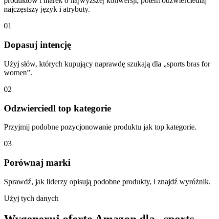
produktów i marek o najwyższej konwersji, potem odzwierciedlaj
najczęstszy język i atrybuty.
01
Dopasuj intencję
Użyj słów, których kupujący naprawdę szukają dla „sports bras for
women”.
02
Odzwierciedl top kategorie
Przyjmij podobne pozycjonowanie produktu jak top kategorie.
03
Porównaj marki
Sprawdź, jak liderzy opisują podobne produkty, i znajdź wyróżnik.
Użyj tych danych
Wygeneruj ofertę Amazon dla „sports