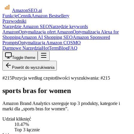
AmazonSEO
.ai
Funkcje
Cennik
Amazon Bestsellery
Przewodniki
Narzędzie Amazon SEO
Narzędzie keywords
Amazon
Optymalizacja ofert Amazon
Optymalizacja Alexa for
Shopping
Amazon AI Shopping SEO
Amazon Sponsored
Prompts
Optymalizacja Amazon COSMO
Darmowe Narzędzia
HotTerm
Blog
FAQ
Toggle theme
Powrót do wyszukiwania
#
215
Pozycja według częstotliwości wyszukiwania: #215
sports bras for women
Amazon Brand Analytics szereguje top 3 produkty, kategorie i
marki dla „sports bras for women”.
Udział kliknięć
10.47
%
Top 3 łącznie