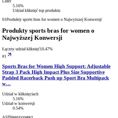
Lider
5.16
%
Udział kliknięć top produktu
01
Produkty sports bras for women o Najwyższej Konwersji
Produkty sports bras for women o
Najwyższej Konwersji
Łączny udział kliknięć
10.47
%
#
1
Sports Bras for Women High Support: Adjustable
Strap 3 Pack High Impact Plus Size Supportive
Padded Racerback Push up Sport Bra Multipack
w…
Udział w kliknięciach
5.16%
Udział w konwersji
0.54%
ASIN
B0FFVYHRKT