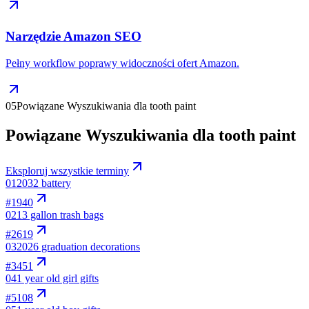
Narzędzie Amazon SEO
Pełny workflow poprawy widoczności ofert Amazon.
05
Powiązane Wyszukiwania dla tooth paint
Powiązane Wyszukiwania dla tooth paint
Eksploruj wszystkie terminy
01
2032 battery
#
1940
02
13 gallon trash bags
#
2619
03
2026 graduation decorations
#
3451
04
1 year old girl gifts
#
5108