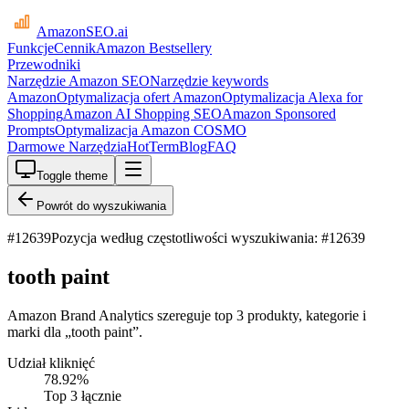
AmazonSEO
.ai
Funkcje
Cennik
Amazon Bestsellery
Przewodniki
Narzędzie Amazon SEO
Narzędzie keywords
Amazon
Optymalizacja ofert Amazon
Optymalizacja Alexa for
Shopping
Amazon AI Shopping SEO
Amazon Sponsored
Prompts
Optymalizacja Amazon COSMO
Darmowe Narzędzia
HotTerm
Blog
FAQ
Toggle theme
Powrót do wyszukiwania
#
12639
Pozycja według częstotliwości wyszukiwania: #12639
tooth paint
Amazon Brand Analytics szereguje top 3 produkty, kategorie i
marki dla „tooth paint”.
Udział kliknięć
78.92
%
Top 3 łącznie