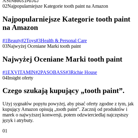
ASIN
B0GS1PDJGJ
02
Najpopularniejsze Kategorie tooth paint na Amazon
Najpopularniejsze Kategorie tooth paint
na Amazon
#
1
Beauty
#
2
Toys
#
3
Health & Personal Care
03
Najwyżej Oceniane Marki tooth paint
Najwyżej Oceniane Marki tooth paint
#
1
EXVITAMIN
#
2
PASOBASS
#
3
Richie House
04
Insight oferty
Czego szukają kupujący „tooth paint”.
Użyj sygnałów popytu powyżej, aby pisać oferty zgodne z tym, jak
kupujący Amazon opisują „tooth paint”. Zacznij od produktów i
marek o najwyższej konwersji, potem odzwierciedlaj najczęstszy
język i atrybuty.
01