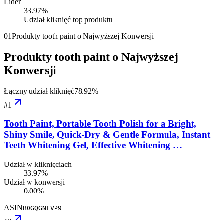
Lider
33.97
%
Udział kliknięć top produktu
01
Produkty tooth paint o Najwyższej Konwersji
Produkty tooth paint o Najwyższej
Konwersji
Łączny udział kliknięć
78.92
%
#
1
Tooth Paint, Portable Tooth Polish for a Bright,
Shiny Smile, Quick-Dry & Gentle Formula, Instant
Teeth Whitening Gel, Effective Whitening …
Udział w kliknięciach
33.97%
Udział w konwersji
0.00%
ASIN
B0GQGNFVP9