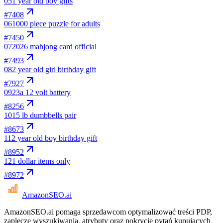
05
1 year old boy gifts
#
7408
06
1000 piece puzzle for adults
#
7450
07
2026 mahjong card official
#
7493
08
2 year old girl birthday gift
#
7927
09
23a 12 volt battery
#
8256
10
15 lb dumbbells pair
#
8673
11
2 year old boy birthday gift
#
8952
12
1 dollar items only
#
8972
AmazonSEO
.ai
AmazonSEO.ai pomaga sprzedawcom optymalizować treści PDP,
zaplecze wyszukiwania, atrybuty oraz pokrycie pytań kupujących