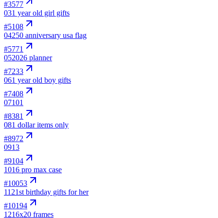
#
3577
03
1 year old girl gifts
#
5108
04
250 anniversary usa flag
#
5771
05
2026 planner
#
7233
06
1 year old boy gifts
#
7408
07
101
#
8381
08
1 dollar items only
#
8972
09
13
#
9104
10
16 pro max case
#
10053
11
21st birthday gifts for her
#
10194
12
16x20 frames