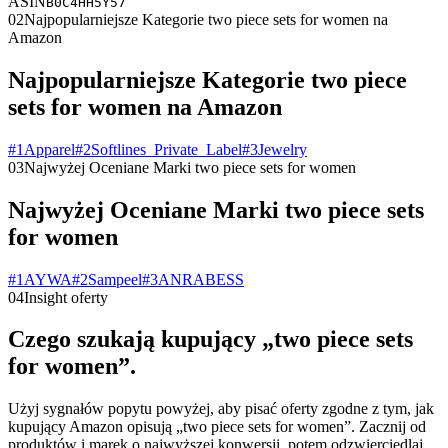
ASIN
B0C4HH5Y57
02
Najpopularniejsze Kategorie two piece sets for women na
Amazon
Najpopularniejsze Kategorie two piece
sets for women na Amazon
#
1
Apparel
#
2
Softlines_Private_Label
#
3
Jewelry
03
Najwyżej Oceniane Marki two piece sets for women
Najwyżej Oceniane Marki two piece sets
for women
#
1
AYWA
#
2
Sampeel
#
3
ANRABESS
04
Insight oferty
Czego szukają kupujący „two piece sets
for women”.
Użyj sygnałów popytu powyżej, aby pisać oferty zgodne z tym, jak
kupujący Amazon opisują „two piece sets for women”. Zacznij od
produktów i marek o najwyższej konwersji, potem odzwierciedlaj