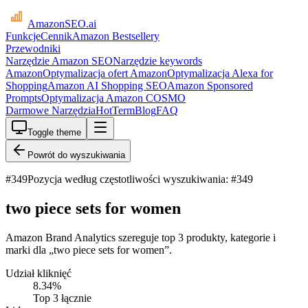
AmazonSEO
.ai
Funkcje
Cennik
Amazon Bestsellery
Przewodniki
Narzędzie Amazon SEO
Narzędzie keywords
Amazon
Optymalizacja ofert Amazon
Optymalizacja Alexa for
Shopping
Amazon AI Shopping SEO
Amazon Sponsored
Prompts
Optymalizacja Amazon COSMO
Darmowe Narzędzia
HotTerm
Blog
FAQ
Toggle theme
Powrót do wyszukiwania
#
349
Pozycja według częstotliwości wyszukiwania: #349
two piece sets for women
Amazon Brand Analytics szereguje top 3 produkty, kategorie i
marki dla „two piece sets for women”.
Udział kliknięć
8.34
%
Top 3 łącznie