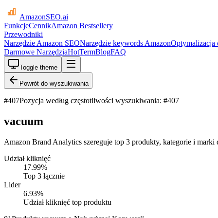
AmazonSEO
.ai
Funkcje
Cennik
Amazon Bestsellery
Przewodniki
Narzędzie Amazon SEO
Narzędzie keywords Amazon
Optymalizacja
Darmowe Narzędzia
HotTerm
Blog
FAQ
Toggle theme
Powrót do wyszukiwania
#
407
Pozycja według częstotliwości wyszukiwania: #407
vacuum
Amazon Brand Analytics szereguje top 3 produkty, kategorie i marki
Udział kliknięć
17.99
%
Top 3 łącznie
Lider
6.93
%
Udział kliknięć top produktu