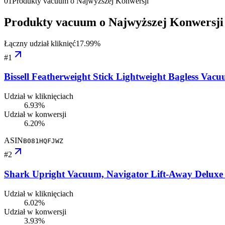
01
Produkty vacuum o Najwyższej Konwersji
Produkty vacuum o Najwyższej Konwersji
Łączny udział kliknięć
17.99
%
#
1
Bissell Featherweight Stick Lightweight Bagless Vac
Udział w kliknięciach
6.93%
Udział w konwersji
6.20%
ASIN
B081HQFJWZ
#
2
Shark Upright Vacuum, Navigator Lift-Away Deluxe w
Udział w kliknięciach
6.02%
Udział w konwersji
3.93%