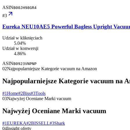
ASIN
B00JH98GR4
#
3
Eureka NEU10AE5 Powerful Bagless Upright Vacuum C
Udział w kliknięciach
5.04%
Udział w konwersji
4.86%
ASIN
B0923VNPNP
02
Najpopularniejsze Kategorie vacuum na Amazon
Najpopularniejsze Kategorie vacuum na 
#
1
Home
#
2
Biss
#
3
Tools
03
Najwyżej Oceniane Marki vacuum
Najwyżej Oceniane Marki vacuum
#
1
EUREKA
#
2
BISSELL
#
3
Shark
04
Insight oferty