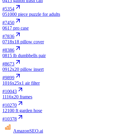
04
13 gallon trash can
#
5354
05
1000 piece puzzle for adults
#
7450
06
17 pro case
#
7836
07
18x18 pillow cover
#
8386
08
15 lb dumbbells pair
#
8673
09
12x20 pillow insert
#
9899
10
16x25x1 air filter
#
10043
11
16x20 frames
#
10270
12
100 ft garden hose
#
10378
AmazonSEO
.ai