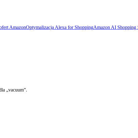
 ofert Amazon
Optymalizacja Alexa for Shopping
Amazon AI Shopping
 dla „vacuum”.