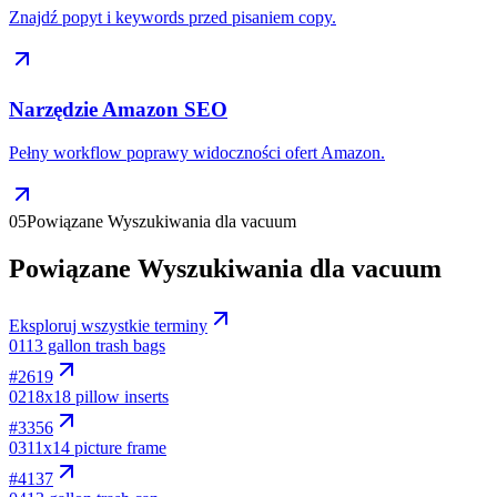
Znajdź popyt i keywords przed pisaniem copy.
Narzędzie Amazon SEO
Pełny workflow poprawy widoczności ofert Amazon.
05
Powiązane Wyszukiwania dla vacuum
Powiązane Wyszukiwania dla vacuum
Eksploruj wszystkie terminy
01
13 gallon trash bags
#
2619
02
18x18 pillow inserts
#
3356
03
11x14 picture frame
#
4137