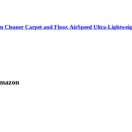
leaner Carpet and Floor, AirSpeed Ultra-Lightweigh
Amazon