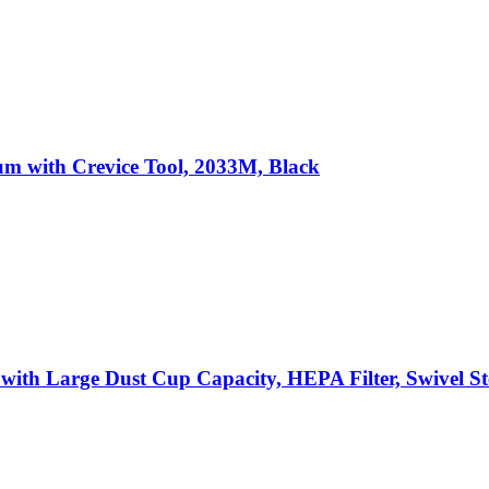
uum with Crevice Tool, 2033M, Black
ith Large Dust Cup Capacity, HEPA Filter, Swivel St