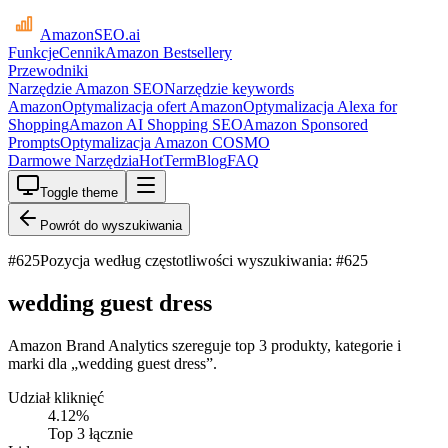
AmazonSEO
.ai
Funkcje
Cennik
Amazon Bestsellery
Przewodniki
Narzędzie Amazon SEO
Narzędzie keywords
Amazon
Optymalizacja ofert Amazon
Optymalizacja Alexa for
Shopping
Amazon AI Shopping SEO
Amazon Sponsored
Prompts
Optymalizacja Amazon COSMO
Darmowe Narzędzia
HotTerm
Blog
FAQ
Toggle theme
Powrót do wyszukiwania
#
625
Pozycja według częstotliwości wyszukiwania: #625
wedding guest dress
Amazon Brand Analytics szereguje top 3 produkty, kategorie i
marki dla „wedding guest dress”.
Udział kliknięć
4.12
%
Top 3 łącznie