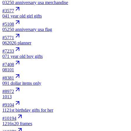
03
250 anniversary usa merchandise
#
3577
04
1 year old girl gifts
#
5108
05
250 anniversary usa flag
#
5771
06
2026 planner
#
7233
07
1 year old boy gifts
#
7408
08
101
#
8381
09
1 dollar items only
#
8972
10
13
#
9104
11
21st birthday gifts for her
#
10194
12
16x20 frames