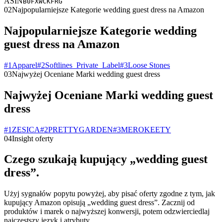
ASIN
B0FXWCKFRG
02
Najpopularniejsze Kategorie wedding guest dress na Amazon
Najpopularniejsze Kategorie wedding
guest dress na Amazon
#
1
Apparel
#
2
Softlines_Private_Label
#
3
Loose Stones
03
Najwyżej Oceniane Marki wedding guest dress
Najwyżej Oceniane Marki wedding guest
dress
#
1
ZESICA
#
2
PRETTYGARDEN
#
3
MEROKEETY
04
Insight oferty
Czego szukają kupujący „wedding guest
dress”.
Użyj sygnałów popytu powyżej, aby pisać oferty zgodne z tym, jak
kupujący Amazon opisują „wedding guest dress”. Zacznij od
produktów i marek o najwyższej konwersji, potem odzwierciedlaj
najczęstszy język i atrybuty.