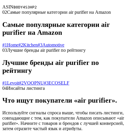
ASIN
B0DY4S3HP2
02
Самые популярные категории air purifier на Amazon
Самые популярные категории air
purifier на Amazon
#
1
Home
#
2
Kitchen
#
3
Automotive
03
Лучшие бренды air purifier по рейтингу
Лучшие бренды air purifier по
рейтингу
#
1
Levoit
#
2
VOOPNU
#
3
ECOSELF
04
Инсайты листинга
Что ищут покупатели «air purifier».
Используйте сигналы спроса выше, чтобы писать листинги,
совпадающие с тем, как покупатели Amazon описывают «air
purifier». Начните с товаров и брендов с лучшей конверсией,
затем отразите частый язык и атрибуты.