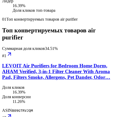
Лидер
16.39
%
Доля кликов топ-товара
01
Топ конвертируемых товаров air purifier
Топ конвертируемых товаров air
purifier
Суммарная доля кликов
34.51
%
#
1
LEVOIT Air Purifiers for Bedroom Home Dorm,
AHAM Verified, 3-in-1 Filter Cleaner With Aroma
Pad, Filters Smoke, Allergens, Pet Dander, Odor…
Доля кликов
16.39%
Доля конверсии
11.26%
ASIN
B09GTRVJQM