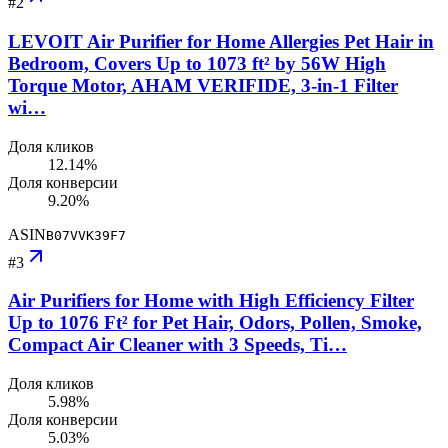
#
2
LEVOIT Air Purifier for Home Allergies Pet Hair in
Bedroom, Covers Up to 1073 ft² by 56W High
Torque Motor, AHAM VERIFIDE, 3-in-1 Filter
wi…
Доля кликов
12.14%
Доля конверсии
9.20%
ASIN
B07VVK39F7
#
3
Air Purifiers for Home with High Efficiency Filter
Up to 1076 Ft² for Pet Hair, Odors, Pollen, Smoke,
Compact Air Cleaner with 3 Speeds, Ti…
Доля кликов
5.98%
Доля конверсии
5.03%