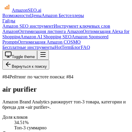
AmazonSEO
.ai
Возможности
Цены
Amazon Бестселлеры
Гайды
Amazon SEO инструмент
Инструмент ключевых слов
Amazon
Оптимизация листинга Amazon
Оптимизация Alexa for
Shopping
Amazon AI Shopping SEO
Amazon Sponsored
Prompts
Оптимизация Amazon COSMO
Бесплатные инструменты
HotTerm
Блог
FAQ
Toggle theme
Вернуться к поиску
#
84
Рейтинг по частоте поиска: #84
air purifier
Amazon Brand Analytics ранжирует топ-3 товара, категории и
бренда для «air purifier».
Доля кликов
34.51
%
Топ-3 суммарно