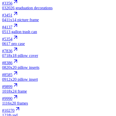
#
3356
03
2026 graduation decorations
#
3451
04
11x14 picture frame
#
4137
05
13 gallon trash can
#
5354
06
17 pro case
#
7836
07
18x18 pillow cover
#
8386
08
20x20 pillow inserts
#
8585
09
12x20 pillow insert
#
9899
10
18x24 frame
#
9990
11
16x20 frames
#
10270
12
1tb ssd