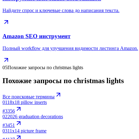
Найдите спрос и ключевые слова до написания текста.
Amazon SEO инструмент
Полный workflow для улучшения видимости листинга Amazon.
05
Похожие запросы по christmas lights
Похожие запросы по christmas lights
Все поисковые термины
01
18x18 pillow inserts
#
3356
02
2026 graduation decorations
#
3451
03
11x14 picture frame