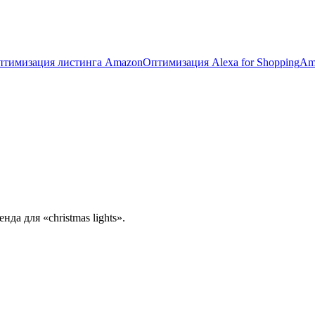
птимизация листинга Amazon
Оптимизация Alexa for Shopping
Am
да для «christmas lights».