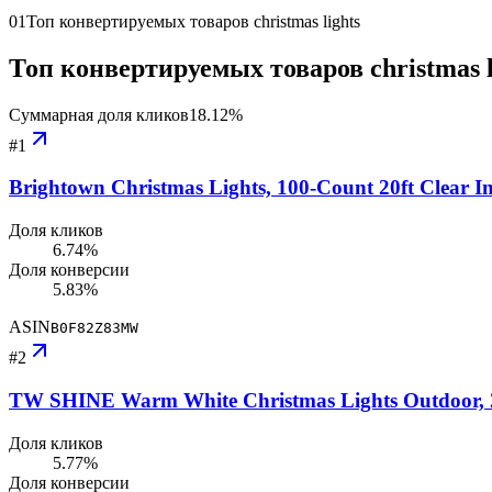
01
Топ конвертируемых товаров christmas lights
Топ конвертируемых товаров christmas l
Суммарная доля кликов
18.12
%
#
1
Brightown Christmas Lights, 100-Count 20ft Clear I
Доля кликов
6.74%
Доля конверсии
5.83%
ASIN
B0F82Z83MW
#
2
TW SHINE Warm White Christmas Lights Outdoor, 20
Доля кликов
5.77%
Доля конверсии