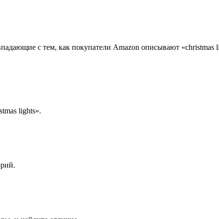
адающие с тем, как покупатели Amazon описывают «christmas lig
mas lights».
орий.