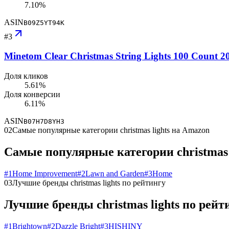
7.10%
ASIN
B09Z5YT94K
#
3
Minetom Clear Christmas String Lights 100 Count 2
Доля кликов
5.61%
Доля конверсии
6.11%
ASIN
B07H7D8YH3
02
Самые популярные категории christmas lights на Amazon
Самые популярные категории christmas 
#
1
Home Improvement
#
2
Lawn and Garden
#
3
Home
03
Лучшие бренды christmas lights по рейтингу
Лучшие бренды christmas lights по рейт
#
1
Brightown
#
2
Dazzle Bright
#
3
HISHINY