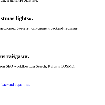
ы, и найдите отличие.
tmas lights».
 заголовок, буллеты, описание и backend-термины.
и гайдами.
zon SEO workflow для Search, Rufus и COSMO.
и backend-термины.