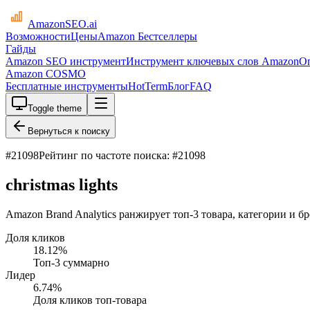
AmazonSEO
.ai
Возможности
Цены
Amazon Бестселлеры
Гайды
Amazon SEO инструмент
Инструмент ключевых слов Amazon
О
Amazon COSMO
Бесплатные инструменты
HotTerm
Блог
FAQ
Toggle theme
Вернуться к поиску
#
21098
Рейтинг по частоте поиска: #21098
christmas lights
Amazon Brand Analytics ранжирует топ-3 товара, категории и брен
Доля кликов
18.12
%
Топ-3 суммарно
Лидер
6.74
%
Доля кликов топ-товара