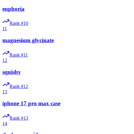
euphoria
Rank #
10
11
magnesium glycinate
Rank #
11
12
squishy
Rank #
12
13
iphone 17 pro max case
Rank #
13
14