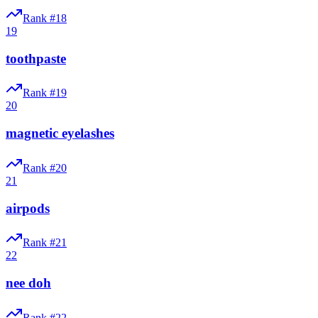
Rank #
18
19
toothpaste
Rank #
19
20
magnetic eyelashes
Rank #
20
21
airpods
Rank #
21
22
nee doh
Rank #
22