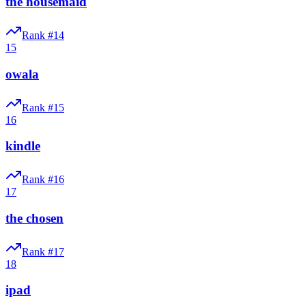
the housemaid
Rank #
14
15
owala
Rank #
15
16
kindle
Rank #
16
17
the chosen
Rank #
17
18
ipad