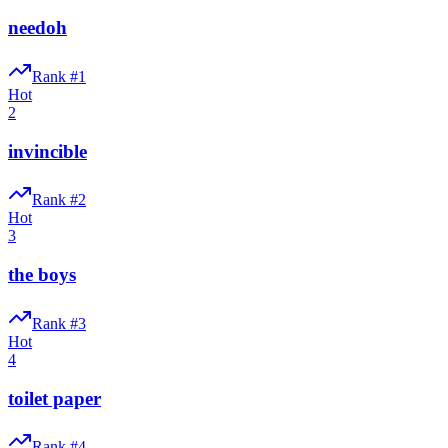
needoh
Rank #
1
Hot
2
invincible
Rank #
2
Hot
3
the boys
Rank #
3
Hot
4
toilet paper
Rank #
4