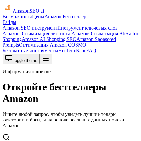
AmazonSEO
.ai
Возможности
Цены
Amazon Бестселлеры
Гайды
Amazon SEO инструмент
Инструмент ключевых слов
Amazon
Оптимизация листинга Amazon
Оптимизация Alexa for
Shopping
Amazon AI Shopping SEO
Amazon Sponsored
Prompts
Оптимизация Amazon COSMO
Бесплатные инструменты
HotTerm
Блог
FAQ
Toggle theme
Информация о поиске
Откройте бестселлеры
Amazon
Ищите любой запрос, чтобы увидеть лучшие товары,
категории и бренды на основе реальных данных поиска
Amazon