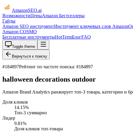
AmazonSEO
.ai
Возможности
Цены
Amazon Бестселлеры
Гайды
Amazon SEO инструмент
Инструмент ключевых слов Amazon
О
Amazon COSMO
Бесплатные инструменты
HotTerm
Блог
FAQ
Toggle theme
Вернуться к поиску
#
184897
Рейтинг по частоте поиска: #184897
halloween decorations outdoor
Amazon Brand Analytics ранжирует топ-3 товара, категории и бре
Доля кликов
14.15
%
Топ-3 суммарно
Лидер
9.81
%
Доля кликов топ-товара