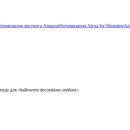
птимизация листинга Amazon
Оптимизация Alexa for Shopping
Am
нда для «halloween decorations outdoor».