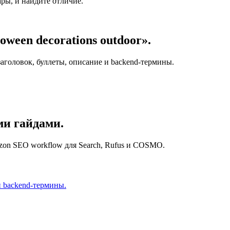
ы, и найдите отличие.
ween decorations outdoor».
 заголовок, буллеты, описание и backend-термины.
и гайдами.
zon SEO workflow для Search, Rufus и COSMO.
и backend-термины.