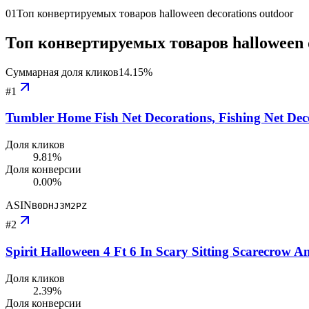
01
Топ конвертируемых товаров halloween decorations outdoor
Топ конвертируемых товаров halloween d
Суммарная доля кликов
14.15
%
#
1
Tumbler Home Fish Net Decorations, Fishing Net Deco
Доля кликов
9.81%
Доля конверсии
0.00%
ASIN
B0DHJ3M2PZ
#
2
Spirit Halloween 4 Ft 6 In Scary Sitting Scarecrow A
Доля кликов
2.39%
Доля конверсии