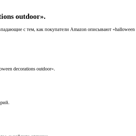
ions outdoor».
падающие с тем, как покупатели Amazon описывают «halloween de
ween decorations outdoor».
орий.