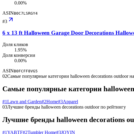
0.00%
ASIN
B0C7LSRGY4
#
3
6 x 13 ft Halloween Garage Door Decorations Hall
Доля кликов
1.95%
Доля конверсии
0.00%
ASIN
B0FCFF8VG5
02
Самые популярные категории halloween decorations outdoor 
Самые популярные категории halloween 
#
1
Lawn and Garden
#
2
Home
#
3
Apparel
03
Лучшие бренды halloween decorations outdoor по рейтингу
Лучшие бренды halloween decorations ou
#
1
YABTF
#
2
Tumbler Home
#
3
JOYIN