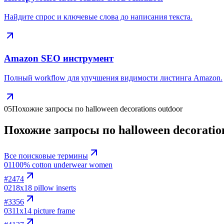
Найдите спрос и ключевые слова до написания текста.
Amazon SEO инструмент
Полный workflow для улучшения видимости листинга Amazon.
05
Похожие запросы по halloween decorations outdoor
Похожие запросы по halloween decoratio
Все поисковые термины
01
100% cotton underwear women
#
2474
02
18x18 pillow inserts
#
3356
03
11x14 picture frame