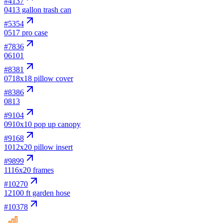
#
4137
04
13 gallon trash can
#
5354
05
17 pro case
#
7836
06
101
#
8381
07
18x18 pillow cover
#
8386
08
13
#
9104
09
10x10 pop up canopy
#
9168
10
12x20 pillow insert
#
9899
11
16x20 frames
#
10270
12
100 ft garden hose
#
10378