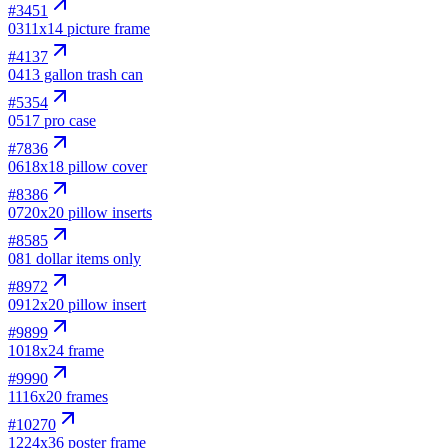
#
3451
03
11x14 picture frame
#
4137
04
13 gallon trash can
#
5354
05
17 pro case
#
7836
06
18x18 pillow cover
#
8386
07
20x20 pillow inserts
#
8585
08
1 dollar items only
#
8972
09
12x20 pillow insert
#
9899
10
18x24 frame
#
9990
11
16x20 frames
#
10270
12
24x36 poster frame