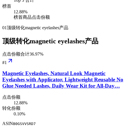
Top 3 合计
榜首
12.88
%
榜首商品点击份额
01
顶级转化magnetic eyelashes产品
顶级转化magnetic eyelashes产品
点击份额合计
36.97
%
#
1
Magnetic Eyelashes, Natural Look Magnetic
Eyelashes with Applicator, Lightweight Reusable No
Glue Needed Lashes, Daily Wear Kit for All-Day…
点击份额
12.88%
转化份额
0.10%
ASIN
B0GSVVSRD7