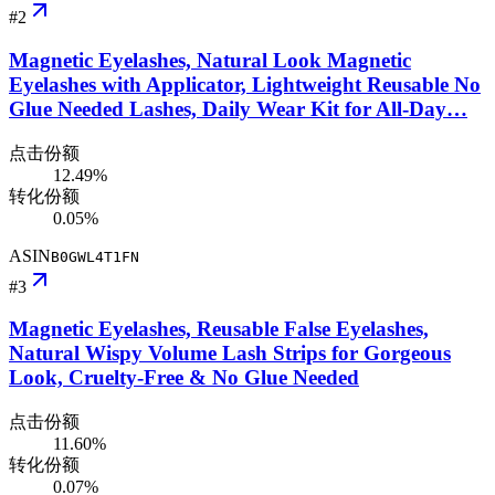
#
2
Magnetic Eyelashes, Natural Look Magnetic
Eyelashes with Applicator, Lightweight Reusable No
Glue Needed Lashes, Daily Wear Kit for All-Day…
点击份额
12.49%
转化份额
0.05%
ASIN
B0GWL4T1FN
#
3
Magnetic Eyelashes, Reusable False Eyelashes,
Natural Wispy Volume Lash Strips for Gorgeous
Look, Cruelty-Free & No Glue Needed
点击份额
11.60%
转化份额
0.07%