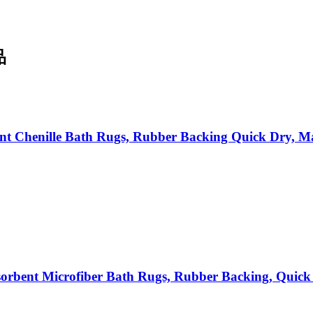
品
t Chenille Bath Rugs, Rubber Backing Quick Dry, M
rbent Microfiber Bath Rugs, Rubber Backing, Quick