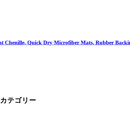
 Chenille, Quick Dry Microfiber Mats, Rubber Back
ugsカテゴリー