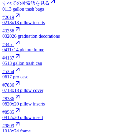
すべての検索語を見る
01
13 gallon trash bags
#
2619
02
18x18 pillow inserts
#
3356
03
2026 graduation decorations
#
3451
04
11x14 picture frame
#
4137
05
13 gallon trash can
#
5354
06
17 pro case
#
7836
07
18x18 pillow cover
#
8386
08
20x20 pillow inserts
#
8585
09
12x20 pillow insert
#
9899
10
18x24 frame