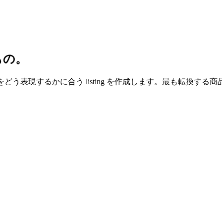
もの。
rugs」をどう表現するかに合う listing を作成します。最も
。