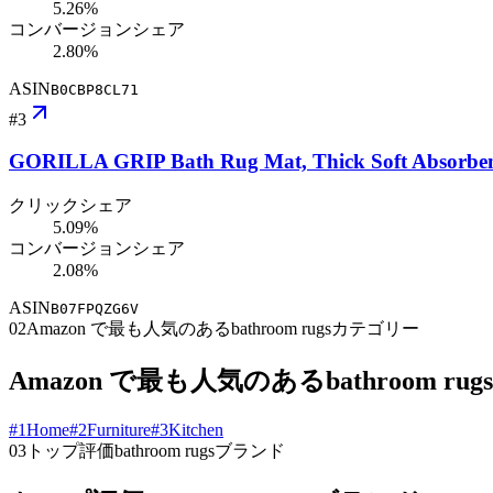
5.26%
コンバージョンシェア
2.80%
ASIN
B0CBP8CL71
#
3
GORILLA GRIP Bath Rug Mat, Thick Soft Absorbent
クリックシェア
5.09%
コンバージョンシェア
2.08%
ASIN
B07FPQZG6V
02
Amazon で最も人気のあるbathroom rugsカテゴリー
Amazon で最も人気のあるbathroom r
#
1
Home
#
2
Furniture
#
3
Kitchen
03
トップ評価bathroom rugsブランド