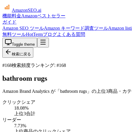
AmazonSEO
.ai
機能
料金
Amazonベストセラー
ガイド
Amazon SEO ツール
Amazon キーワード調査ツール
Amazon li
無料ツール
HotTerm
ブログ
よくある質問
Toggle theme
検索に戻る
#
168
検索頻度ランキング: #168
bathroom rugs
Amazon Brand Analytics が「bathroom rugs」の
クリックシェア
18.08
%
上位3合計
リーダー
7.73
%
上位商品のクリックシェア