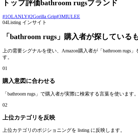
トップ評価bathroom rugsブランド
#
1
OLANLY
#
2
Gorilla Grip
#
3
MIULEE
04
Listing インサイト
「bathroom rugs」購入者が探している
上の需要シグナルを使い、Amazon購入者が「bathroom 
す。
01
購入意図に合わせる
「bathroom rugs」で購入者が実際に検索する言葉を使います
02
上位カテゴリを反映
上位カテゴリのポジショニングを listing に反映します。