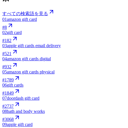
すべての検索語を見る
01
amazon gift card
#
8
02
gift card
#
182
03
apple gift cards email delivery
#
521
04
amazon gift cards digital
#
932
05
amazon gift cards physical
#
1789
06
gift cards
#
1849
07
doordash gift card
#
2737
08
bath and body works
#
3068
09
apple gift card