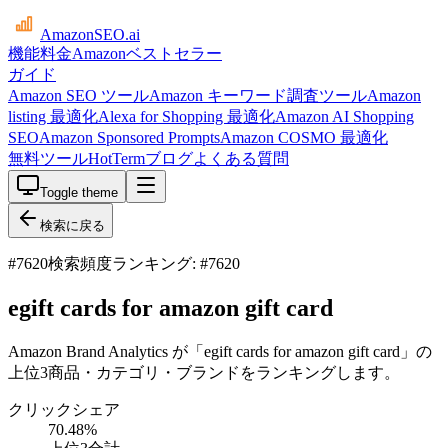
AmazonSEO
.ai
機能
料金
Amazonベストセラー
ガイド
Amazon SEO ツール
Amazon キーワード調査ツール
Amazon
listing 最適化
Alexa for Shopping 最適化
Amazon AI Shopping
SEO
Amazon Sponsored Prompts
Amazon COSMO 最適化
無料ツール
HotTerm
ブログ
よくある質問
Toggle theme
検索に戻る
#
7620
検索頻度ランキング: #7620
egift cards for amazon gift card
Amazon Brand Analytics が「egift cards for amazon gift card」の
上位3商品・カテゴリ・ブランドをランキングします。
クリックシェア
70.48
%