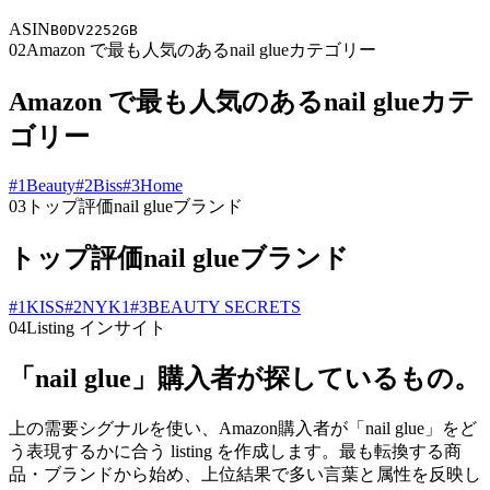
ASIN
B0DV2252GB
02
Amazon で最も人気のあるnail glueカテゴリー
Amazon で最も人気のあるnail glueカテ
ゴリー
#
1
Beauty
#
2
Biss
#
3
Home
03
トップ評価nail glueブランド
トップ評価nail glueブランド
#
1
KISS
#
2
NYK1
#
3
BEAUTY SECRETS
04
Listing インサイト
「nail glue」購入者が探しているもの。
上の需要シグナルを使い、Amazon購入者が「nail glue」をど
う表現するかに合う listing を作成します。最も転換する商
品・ブランドから始め、上位結果で多い言葉と属性を反映し