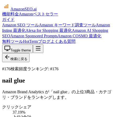
AmazonSEO
.ai
機能
料金
Amazonベストセラー
ガイド
Amazon SEO ツール
Amazon キーワード調査ツール
Amazon
listing 最適化
Alexa for Shopping 最適化
Amazon AI Shopping
SEO
Amazon Sponsored Prompts
Amazon COSMO 最適化
無料ツール
HotTerm
ブログ
よくある質問
Toggle theme
検索に戻る
#
176
検索頻度ランキング: #176
nail glue
Amazon Brand Analytics が「nail glue」の上位3商品・カテゴ
リ・ブランドをランキングします。
クリックシェア
37.19
%