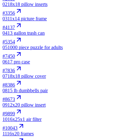
02
18x18 pillow inserts
#
3356
03
11x14 picture frame
#
4137
04
13 gallon trash can
#
5354
05
1000 piece puzzle for adults
#
7450
06
17 pro case
#
7836
07
18x18 pillow cover
#
8386
08
15 lb dumbbells pair
#
8673
09
12x20 pillow insert
#
9899
10
16x25x1 air filter
#
10043
11
16x20 frames