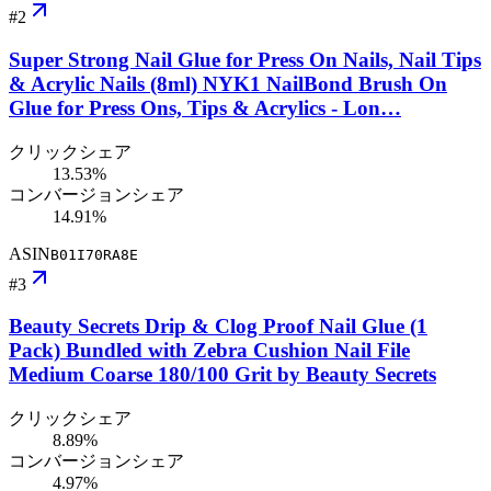
#
2
Super Strong Nail Glue for Press On Nails, Nail Tips
& Acrylic Nails (8ml) NYK1 NailBond Brush On
Glue for Press Ons, Tips & Acrylics - Lon…
クリックシェア
13.53%
コンバージョンシェア
14.91%
ASIN
B01I70RA8E
#
3
Beauty Secrets Drip & Clog Proof Nail Glue (1
Pack) Bundled with Zebra Cushion Nail File
Medium Coarse 180/100 Grit by Beauty Secrets
クリックシェア
8.89%
コンバージョンシェア
4.97%