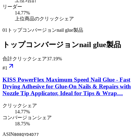
上位3合計
リーダー
14.77
%
上位商品のクリックシェア
01
トップコンバージョンnail glue製品
トップコンバージョンnail glue製品
合計クリックシェア
37.19
%
#
1
KISS PowerFlex Maximum Speed Nail Glue - Fast
Drying Adhesive for Glue-On Nails & Repairs with
Nozzle Tip Applicator, Ideal for Tips & Wrap…
クリックシェア
14.77%
コンバージョンシェア
18.75%
ASIN
B08QYD4D77