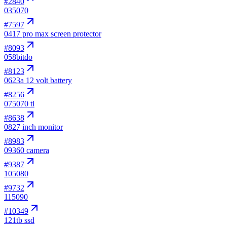
#
2840
03
5070
#
7597
04
17 pro max screen protector
#
8093
05
8bitdo
#
8123
06
23a 12 volt battery
#
8256
07
5070 ti
#
8638
08
27 inch monitor
#
8983
09
360 camera
#
9387
10
5080
#
9732
11
5090
#
10349
12
1tb ssd