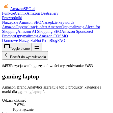
AmazonSEO
.ai
Funkcje
Cennik
Amazon Bestsellery
Przewodniki
Narzędzie Amazon SEO
Narzędzie keywords
Amazon
Optymalizacja ofert Amazon
Optymalizacja Alexa for
Shopping
Amazon AI Shopping SEO
Amazon Sponsored
Prompts
Optymalizacja Amazon COSMO
Darmowe Narzędzia
HotTerm
Blog
FAQ
Toggle theme
Powrót do wyszukiwania
#
453
Pozycja według częstotliwości wyszukiwania: #453
gaming laptop
Amazon Brand Analytics szereguje top 3 produkty, kategorie i
marki dla „gaming laptop”.
Udział kliknięć
17.87
%
Top 3 łącznie