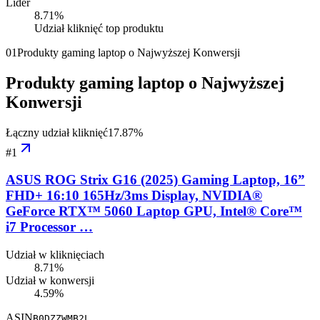
Lider
8.71
%
Udział kliknięć top produktu
01
Produkty gaming laptop o Najwyższej Konwersji
Produkty gaming laptop o Najwyższej
Konwersji
Łączny udział kliknięć
17.87
%
#
1
ASUS ROG Strix G16 (2025) Gaming Laptop, 16”
FHD+ 16:10 165Hz/3ms Display, NVIDIA®
GeForce RTX™ 5060 Laptop GPU, Intel® Core™
i7 Processor …
Udział w kliknięciach
8.71%
Udział w konwersji
4.59%
ASIN
B0DZZWMB2L