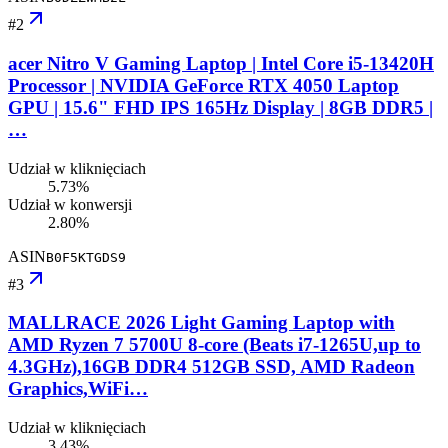
#
2
acer Nitro V Gaming Laptop | Intel Core i5-13420H
Processor | NVIDIA GeForce RTX 4050 Laptop
GPU | 15.6" FHD IPS 165Hz Display | 8GB DDR5 |
…
Udział w kliknięciach
5.73%
Udział w konwersji
2.80%
ASIN
B0F5KTGDS9
#
3
MALLRACE 2026 Light Gaming Laptop with
AMD Ryzen 7 5700U 8-core (Beats i7-1265U,up to
4.3GHz),16GB DDR4 512GB SSD, AMD Radeon
Graphics,WiFi…
Udział w kliknięciach
3.43%