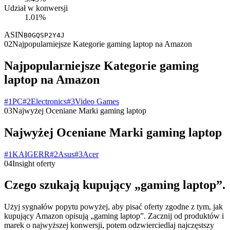
Udział w konwersji
1.01%
ASIN
B0GQSP2Y4J
02
Najpopularniejsze Kategorie gaming laptop na Amazon
Najpopularniejsze Kategorie gaming
laptop na Amazon
#
1
PC
#
2
Electronics
#
3
Video Games
03
Najwyżej Oceniane Marki gaming laptop
Najwyżej Oceniane Marki gaming laptop
#
1
KAIGERR
#
2
Asus
#
3
Acer
04
Insight oferty
Czego szukają kupujący „gaming laptop”.
Użyj sygnałów popytu powyżej, aby pisać oferty zgodne z tym, jak
kupujący Amazon opisują „gaming laptop”. Zacznij od produktów i
marek o najwyższej konwersji, potem odzwierciedlaj najczęstszy