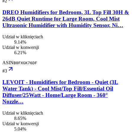
#
2
DREO Humidifiers for Bedroom, 3L Top Fill 30H &
26dB Quiet Runtime for Large Room, Cool Mist
Ultrasonic Humidifier with Humidity Sensor, Ni…
Udział w kliknięciach
9.14%
Udział w konwersji
6.21%
ASIN
B0FXGK76DF
#
3
LEVOIT - Humidifiers for Bedroom - Quiet (3L
Water Tank) - Cool Mist/Top Fill/Essential Oil
Diffuser/25Watt - Home/Large Room - 360°
Nozzle…
Udział w kliknięciach
8.65%
Udział w konwersji
5.04%