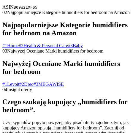
ASIN
B09W21XFS5
02
Najpopularniejsze Kategorie humidifiers for bedroom na Amazon
Najpopularniejsze Kategorie humidifiers
for bedroom na Amazon
#
1
Home
#
2
Health & Personal Care
#
3
Baby
03
Najwyżej Oceniane Marki humidifiers for bedroom
Najwyżej Oceniane Marki humidifiers
for bedroom
#
1
Levoit
#
2
Dreo
#
3
MEGAWISE
04
Insight oferty
Czego szukają kupujący „humidifiers for
bedroom”.
Użyj sygnałów popytu powyżej, aby pisać oferty zgodne z tym, jak
kupujący Amazon opisują „humidifiers for bedroom”. Zacznij od