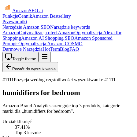
AmazonSEO
.ai
Funkcje
Cennik
Amazon Bestsellery
Przewodniki
Narzędzie Amazon SEO
Narzędzie keywords
Amazon
Optymalizacja ofert Amazon
Optymalizacja Alexa for
Shopping
Amazon AI Shopping SEO
Amazon Sponsored
Prompts
Optymalizacja Amazon COSMO
Darmowe Narzędzia
HotTerm
Blog
FAQ
Toggle theme
Powrót do wyszukiwania
#
1111
Pozycja według częstotliwości wyszukiwania: #1111
humidifiers for bedroom
Amazon Brand Analytics szereguje top 3 produkty, kategorie i
marki dla „humidifiers for bedroom”.
Udział kliknięć
37.41
%
Top 3 łącznie