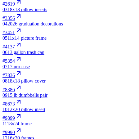
#
2619
03
18x18 pillow inserts
#
3356
04
2026 graduation decorations
#
3451
05
11x14 picture frame
#
4137
06
13 gallon trash can
#
5354
07
17 pro case
#
7836
08
18x18 pillow cover
#
8386
09
15 lb dumbbells pair
#
8673
10
12x20 pillow insert
#
9899
11
18x24 frame
#
9990
12
16x20 frames