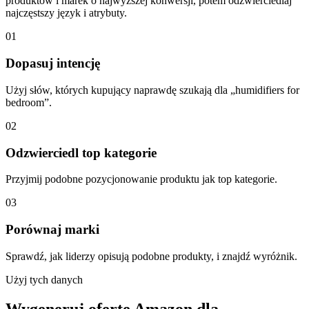
produktów i marek o najwyższej konwersji, potem odzwierciedlaj
najczęstszy język i atrybuty.
01
Dopasuj intencję
Użyj słów, których kupujący naprawdę szukają dla „humidifiers for
bedroom”.
02
Odzwierciedl top kategorie
Przyjmij podobne pozycjonowanie produktu jak top kategorie.
03
Porównaj marki
Sprawdź, jak liderzy opisują podobne produkty, i znajdź wyróżnik.
Użyj tych danych
Wygeneruj ofertę Amazon dla