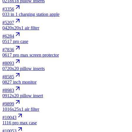
02
18x18 pillow inserts
#
3356
03
3 in 1 charging station apple
#
5207
04
20x20x1 air filter
#
6284
05
17 pro case
#
7836
06
17 pro max screen protector
#
8093
07
20x20 pillow inserts
#
8585
08
27 inch monitor
#
8983
09
12x20 pillow insert
#
9899
10
16x25x1 air filter
#
10043
11
16 pro max case
#
10053