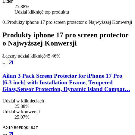
Lider
25.88
%
Udział kliknięć top produktu
01
Produkty iphone 17 pro screen protector o Najwyższej Konwersji
Produkty iphone 17 pro screen protector
o Najwyższej Konwersji
Łączny udział kliknięć
45.46
%
#
1
Ailun 3 Pack Screen Protector for iPhone 17 Pro
[6.3 inch] with Installation Frame, Tempered
Glass,Sensor Protection, Dynamic Island Compat…
Udział w kliknięciach
25.88%
Udział w konwersji
25.07%
ASIN
B0FDQKL8JZ