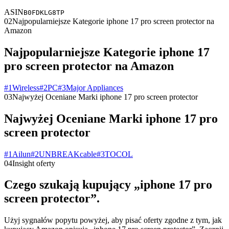
ASIN
B0FDKLG8TP
02
Najpopularniejsze Kategorie iphone 17 pro screen protector na
Amazon
Najpopularniejsze Kategorie iphone 17
pro screen protector na Amazon
#
1
Wireless
#
2
PC
#
3
Major Appliances
03
Najwyżej Oceniane Marki iphone 17 pro screen protector
Najwyżej Oceniane Marki iphone 17 pro
screen protector
#
1
Ailun
#
2
UNBREAKcable
#
3
TOCOL
04
Insight oferty
Czego szukają kupujący „iphone 17 pro
screen protector”.
Użyj sygnałów popytu powyżej, aby pisać oferty zgodne z tym, jak