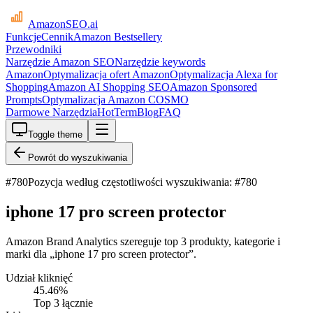
AmazonSEO
.ai
Funkcje
Cennik
Amazon Bestsellery
Przewodniki
Narzędzie Amazon SEO
Narzędzie keywords
Amazon
Optymalizacja ofert Amazon
Optymalizacja Alexa for
Shopping
Amazon AI Shopping SEO
Amazon Sponsored
Prompts
Optymalizacja Amazon COSMO
Darmowe Narzędzia
HotTerm
Blog
FAQ
Toggle theme
Powrót do wyszukiwania
#
780
Pozycja według częstotliwości wyszukiwania: #780
iphone 17 pro screen protector
Amazon Brand Analytics szereguje top 3 produkty, kategorie i
marki dla „iphone 17 pro screen protector”.
Udział kliknięć
45.46
%
Top 3 łącznie