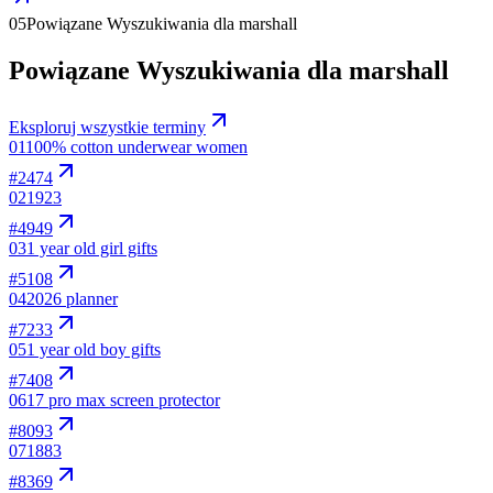
05
Powiązane Wyszukiwania dla marshall
Powiązane Wyszukiwania dla marshall
Eksploruj wszystkie terminy
01
100% cotton underwear women
#
2474
02
1923
#
4949
03
1 year old girl gifts
#
5108
04
2026 planner
#
7233
05
1 year old boy gifts
#
7408
06
17 pro max screen protector
#
8093
07
1883
#
8369