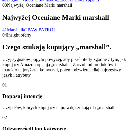
03
Najwyżej Oceniane Marki marshall
Najwyżej Oceniane Marki marshall
#
1
Marshall
#
2
PAW PATROL
04
Insight oferty
Czego szukają kupujący „marshall”.
Użyj sygnałów popytu powyżej, aby pisać oferty zgodne z tym, jak
kupujący Amazon opisują „marshall”. Zacznij od produktów i
marek o najwyższej konwersji, potem odzwierciedlaj najczęstszy
język i atrybuty.
01
Dopasuj intencję
Użyj słów, których kupujący naprawdę szukają dla „marshall”.
02
Odzwierciedl top kategorie