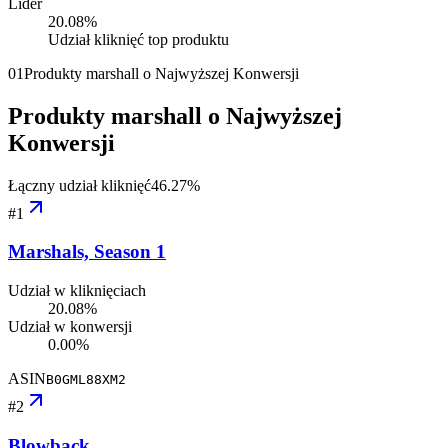
Lider
20.08
%
Udział kliknięć top produktu
01
Produkty marshall o Najwyższej Konwersji
Produkty marshall o Najwyższej
Konwersji
Łączny udział kliknięć
46.27
%
#
1
Marshals, Season 1
Udział w kliknięciach
20.08%
Udział w konwersji
0.00%
ASIN
B0GML88XM2
#
2
Blowback