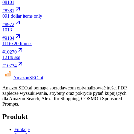
08
101
#
8381
09
1 dollar items only
#
8972
10
13
#
9104
11
16x20 frames
#
10270
12
1tb ssd
#
10734
AmazonSEO
.ai
AmazonSEO.ai pomaga sprzedawcom optymalizować treści PDP,
zaplecze wyszukiwania, atrybuty oraz pokrycie pytań kupujących
dla Amazon Search, Alexa for Shopping, COSMO i Sponsored
Prompts.
Produkt
Funkcje