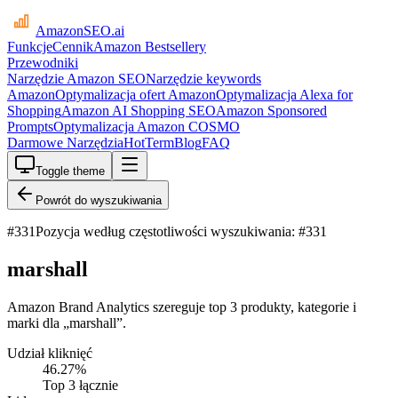
AmazonSEO
.ai
Funkcje
Cennik
Amazon Bestsellery
Przewodniki
Narzędzie Amazon SEO
Narzędzie keywords
Amazon
Optymalizacja ofert Amazon
Optymalizacja Alexa for
Shopping
Amazon AI Shopping SEO
Amazon Sponsored
Prompts
Optymalizacja Amazon COSMO
Darmowe Narzędzia
HotTerm
Blog
FAQ
Toggle theme
Powrót do wyszukiwania
#
331
Pozycja według częstotliwości wyszukiwania: #331
marshall
Amazon Brand Analytics szereguje top 3 produkty, kategorie i
marki dla „marshall”.
Udział kliknięć
46.27
%
Top 3 łącznie