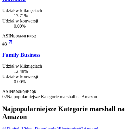
Udział w kliknięciach
13.71%
Udział w konwersji
0.00%
ASIN
B0GWMFRN52
#
3
Family Business
Udział w kliknięciach
12.48%
Udział w konwersji
0.00%
ASIN
B0GKQHM2QN
02
Najpopularniejsze Kategorie marshall na Amazon
Najpopularniejsze Kategorie marshall na
Amazon
#
1
Digital_Video_Download
#
2
Electronics
#
3
Apparel