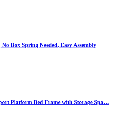
, No Box Spring Needed, Easy Assembly
pport Platform Bed Frame with Storage Spa…