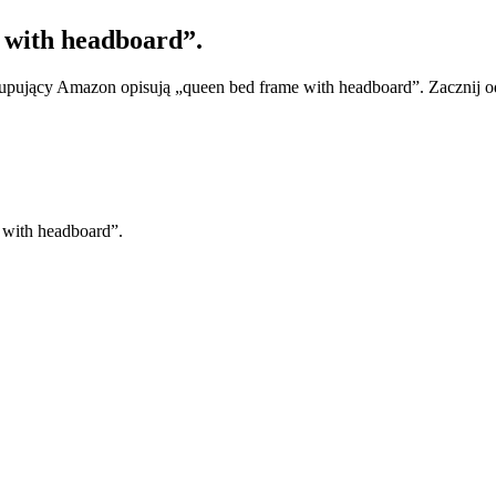
 with headboard”.
kupujący Amazon opisują „queen bed frame with headboard”. Zacznij o
 with headboard”.