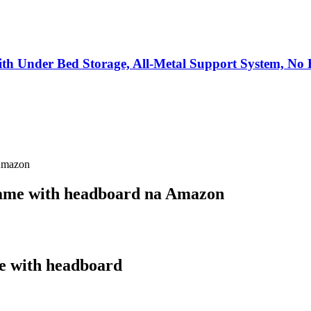
th Under Bed Storage, All-Metal Support System, No
 Amazon
rame with headboard na Amazon
e with headboard