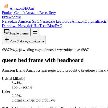
AmazonSEO
.ai
Funkcje
Cennik
Amazon Bestsellery
Przewodniki
Narzędzie Amazon SEO
Narzędzie keywords Amazon
Optymalizacja
Darmowe Narzędzia
HotTerm
Blog
FAQ
Toggle theme
Powrót do wyszukiwania
#
887
Pozycja według częstotliwości wyszukiwania: #887
queen bed frame with headboard
Amazon Brand Analytics szereguje top 3 produkty, kategorie i marki
Udział kliknięć
6.41
%
Top 3 łącznie
Lider
2.27
%
Udział kliknięć top produktu