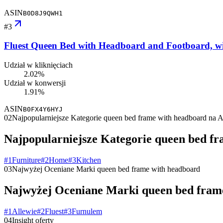
ASIN
B0D8J9QWH1
#
3
Fluest Queen Bed with Headboard and Footboard, wi
Udział w kliknięciach
2.02%
Udział w konwersji
1.91%
ASIN
B0FX4Y6HYJ
02
Najpopularniejsze Kategorie queen bed frame with headboard na
Najpopularniejsze Kategorie queen bed f
#
1
Furniture
#
2
Home
#
3
Kitchen
03
Najwyżej Oceniane Marki queen bed frame with headboard
Najwyżej Oceniane Marki queen bed fram
#
1
Allewie
#
2
Fluest
#
3
Furnulem
04
Insight oferty