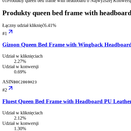
01
Produkty queen bed frame with headboard o Najwyższej Konwersj
Produkty queen bed frame with headboard
Łączny udział kliknięć
6.41
%
#
1
Gizoon Queen Bed Frame with Wingback Headboard, 
Udział w kliknięciach
2.27%
Udział w konwersji
0.69%
ASIN
B0C2869H23
#
2
Fluest Queen Bed Frame with Headboard PU Leather
Udział w kliknięciach
2.12%
Udział w konwersji
1.30%