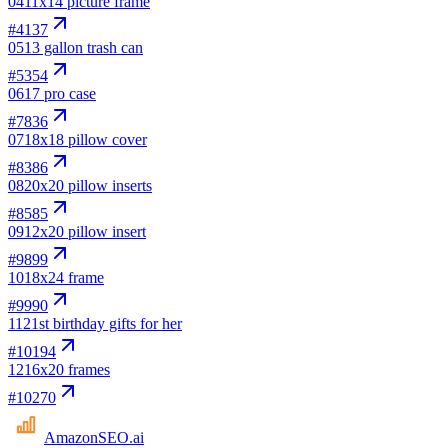
04
11x14 picture frame
#
4137
05
13 gallon trash can
#
5354
06
17 pro case
#
7836
07
18x18 pillow cover
#
8386
08
20x20 pillow inserts
#
8585
09
12x20 pillow insert
#
9899
10
18x24 frame
#
9990
11
21st birthday gifts for her
#
10194
12
16x20 frames
#
10270
AmazonSEO
.ai