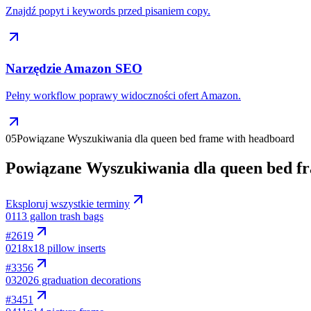
Znajdź popyt i keywords przed pisaniem copy.
Narzędzie Amazon SEO
Pełny workflow poprawy widoczności ofert Amazon.
05
Powiązane Wyszukiwania dla queen bed frame with headboard
Powiązane Wyszukiwania dla queen bed f
Eksploruj wszystkie terminy
01
13 gallon trash bags
#
2619
02
18x18 pillow inserts
#
3356
03
2026 graduation decorations
#
3451