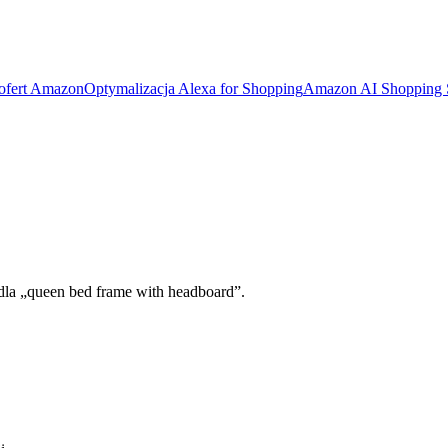
 ofert Amazon
Optymalizacja Alexa for Shopping
Amazon AI Shopping
 dla „queen bed frame with headboard”.