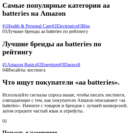
Самые популярные категории aa
batteries на Amazon
#
1
Health & Personal Care
#
2
Electronics
#
3
Biss
03
Лучшие бренды aa batteries по рейтингу
Лучшие бренды aa batteries по
рейтингу
#
1
Amazon Basics
#
2
Energizer
#
3
Duracell
04
Инсайты листинга
Что ищут покупатели «aa batteries».
Используйте сигналы спроса выше, чтобы писать листинги,
совпадающие с тем, как покупатели Amazon описывают «aa
batteries». Начните с товаров и брендов с лучшей конверсией,
затем отразите частый язык и атрибуты.
01
Попасть в намерение