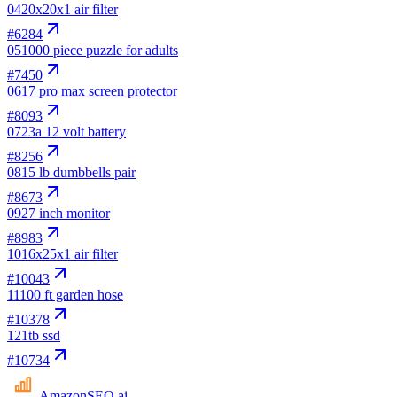
04
20x20x1 air filter
#
6284
05
1000 piece puzzle for adults
#
7450
06
17 pro max screen protector
#
8093
07
23a 12 volt battery
#
8256
08
15 lb dumbbells pair
#
8673
09
27 inch monitor
#
8983
10
16x25x1 air filter
#
10043
11
100 ft garden hose
#
10378
12
1tb ssd
#
10734
AmazonSEO
.ai