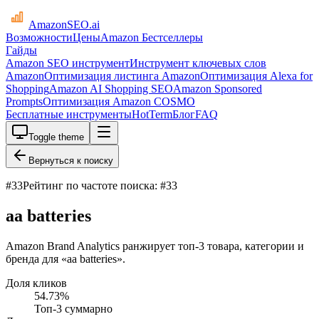
AmazonSEO
.ai
Возможности
Цены
Amazon Бестселлеры
Гайды
Amazon SEO инструмент
Инструмент ключевых слов
Amazon
Оптимизация листинга Amazon
Оптимизация Alexa for
Shopping
Amazon AI Shopping SEO
Amazon Sponsored
Prompts
Оптимизация Amazon COSMO
Бесплатные инструменты
HotTerm
Блог
FAQ
Toggle theme
Вернуться к поиску
#
33
Рейтинг по частоте поиска: #33
aa batteries
Amazon Brand Analytics ранжирует топ-3 товара, категории и
бренда для «aa batteries».
Доля кликов
54.73
%
Топ-3 суммарно