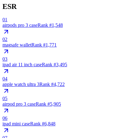
ESR
01
airpods pro 3 case
Rank #
1,548
02
magsafe wallet
Rank #
1,771
03
ipad air 11 inch case
Rank #
3,495
04
apple watch ultra 3
Rank #
4,722
05
airpod pro 3 case
Rank #
5,905
06
ipad mini case
Rank #
6,848
07