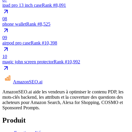
ipad pro 13 inch case
Rank #
8,091
08
phone wallet
Rank #
8,525
09
airpod pro case
Rank #
10,398
10
magic john screen protector
Rank #
10,992
AmazonSEO
.ai
AmazonSEO.ai aide les vendeurs à optimiser le contenu PDP, les
mots-clés backend, les attributs et la couverture des questions des
acheteurs pour Amazon Search, Alexa for Shopping, COSMO et
Sponsored Prompts.
Produit