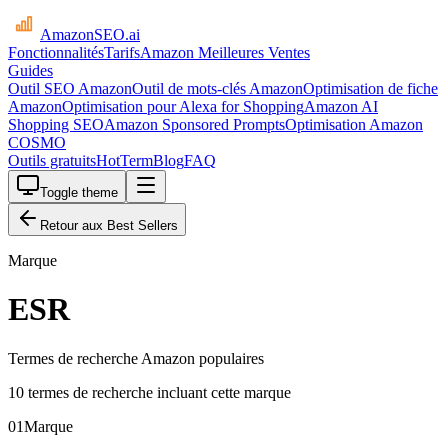
AmazonSEO
.ai
Fonctionnalités
Tarifs
Amazon Meilleures Ventes
Guides
Outil SEO Amazon
Outil de mots-clés Amazon
Optimisation de fiche
Amazon
Optimisation pour Alexa for Shopping
Amazon AI
Shopping SEO
Amazon Sponsored Prompts
Optimisation Amazon
COSMO
Outils gratuits
HotTerm
Blog
FAQ
Toggle theme
Retour aux Best Sellers
Marque
ESR
Termes de recherche Amazon populaires
10 termes de recherche incluant cette marque
01
Marque