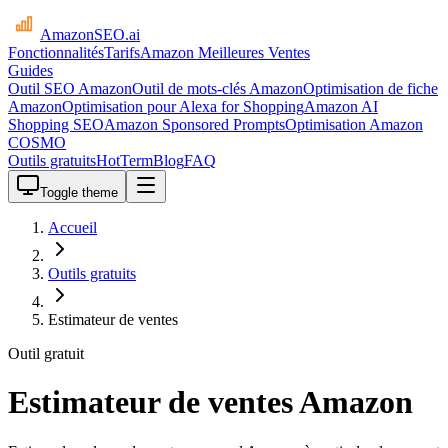
AmazonSEO
.ai
Fonctionnalités
Tarifs
Amazon Meilleures Ventes
Guides
Outil SEO Amazon
Outil de mots-clés Amazon
Optimisation de fiche
Amazon
Optimisation pour Alexa for Shopping
Amazon AI
Shopping SEO
Amazon Sponsored Prompts
Optimisation Amazon
COSMO
Outils gratuits
HotTerm
Blog
FAQ
Toggle theme
Accueil
Outils gratuits
Estimateur de ventes
Outil gratuit
Estimateur de ventes Amazon