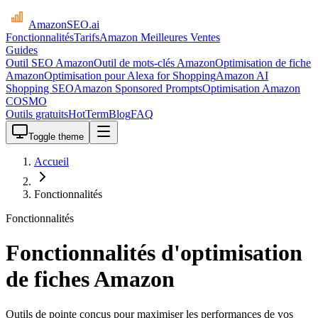
AmazonSEO
.ai
Fonctionnalités
Tarifs
Amazon Meilleures Ventes
Guides
Outil SEO Amazon
Outil de mots-clés Amazon
Optimisation de fiche
Amazon
Optimisation pour Alexa for Shopping
Amazon AI
Shopping SEO
Amazon Sponsored Prompts
Optimisation Amazon
COSMO
Outils gratuits
HotTerm
Blog
FAQ
Toggle theme
Accueil
Fonctionnalités
Fonctionnalités
Fonctionnalités d'optimisation
de fiches Amazon
Outils de pointe conçus pour maximiser les performances de vos