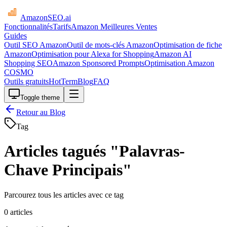
AmazonSEO
.ai
Fonctionnalités
Tarifs
Amazon Meilleures Ventes
Guides
Outil SEO Amazon
Outil de mots-clés Amazon
Optimisation de fiche
Amazon
Optimisation pour Alexa for Shopping
Amazon AI
Shopping SEO
Amazon Sponsored Prompts
Optimisation Amazon
COSMO
Outils gratuits
HotTerm
Blog
FAQ
Toggle theme
Retour au Blog
Tag
Articles tagués "Palavras-
Chave Principais"
Parcourez tous les articles avec ce tag
0 articles