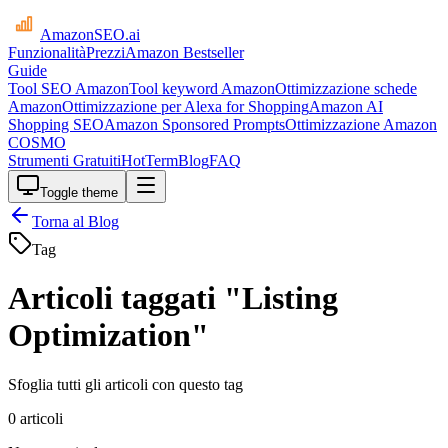
AmazonSEO
.ai
Funzionalità
Prezzi
Amazon Bestseller
Guide
Tool SEO Amazon
Tool keyword Amazon
Ottimizzazione schede
Amazon
Ottimizzazione per Alexa for Shopping
Amazon AI
Shopping SEO
Amazon Sponsored Prompts
Ottimizzazione Amazon
COSMO
Strumenti Gratuiti
HotTerm
Blog
FAQ
Toggle theme
Torna al Blog
Tag
Articoli taggati "Listing
Optimization"
Sfoglia tutti gli articoli con questo tag
0 articoli