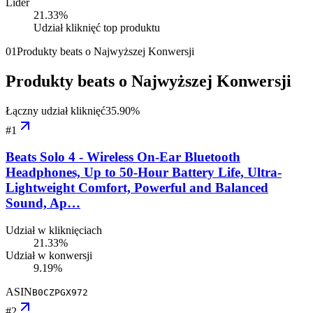
Lider
21.33
%
Udział kliknięć top produktu
01
Produkty beats o Najwyższej Konwersji
Produkty beats o Najwyższej Konwersji
Łączny udział kliknięć
35.90
%
#
1
Beats Solo 4 - Wireless On-Ear Bluetooth
Headphones, Up to 50-Hour Battery Life, Ultra-
Lightweight Comfort, Powerful and Balanced
Sound, Ap…
Udział w kliknięciach
21.33%
Udział w konwersji
9.19%
ASIN
B0CZPGX972
#
2