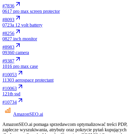
#
7836
06
17 pro max screen protector
#
8093
07
23a 12 volt battery
#
8256
08
27 inch monitor
#
8983
09
360 camera
#
9387
10
16 pro max case
#
10053
11
303 aerospace protectant
#
10063
12
1tb ssd
#
10734
AmazonSEO
.ai
AmazonSEO.ai pomaga sprzedawcom optymalizować treści PDP,
zaplecze wyszukiwania, atrybuty oraz pokrycie pytań kupujących