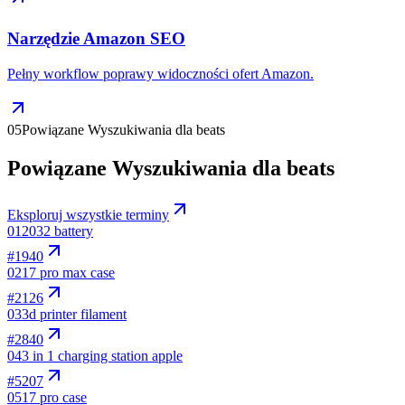
Narzędzie Amazon SEO
Pełny workflow poprawy widoczności ofert Amazon.
05
Powiązane Wyszukiwania dla beats
Powiązane Wyszukiwania dla beats
Eksploruj wszystkie terminy
01
2032 battery
#
1940
02
17 pro max case
#
2126
03
3d printer filament
#
2840
04
3 in 1 charging station apple
#
5207
05
17 pro case