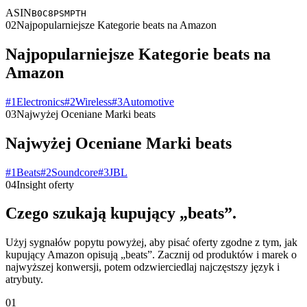
ASIN
B0C8PSMPTH
02
Najpopularniejsze Kategorie beats na Amazon
Najpopularniejsze Kategorie beats na
Amazon
#
1
Electronics
#
2
Wireless
#
3
Automotive
03
Najwyżej Oceniane Marki beats
Najwyżej Oceniane Marki beats
#
1
Beats
#
2
Soundcore
#
3
JBL
04
Insight oferty
Czego szukają kupujący „beats”.
Użyj sygnałów popytu powyżej, aby pisać oferty zgodne z tym, jak
kupujący Amazon opisują „beats”. Zacznij od produktów i marek o
najwyższej konwersji, potem odzwierciedlaj najczęstszy język i
atrybuty.
01