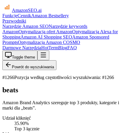
AmazonSEO
.ai
Funkcje
Cennik
Amazon Bestsellery
Przewodniki
Narzędzie Amazon SEO
Narzędzie keywords
Amazon
Optymalizacja ofert Amazon
Optymalizacja Alexa for
Shopping
Amazon AI Shopping SEO
Amazon Sponsored
Prompts
Optymalizacja Amazon COSMO
Darmowe Narzędzia
HotTerm
Blog
FAQ
Toggle theme
Powrót do wyszukiwania
#
1266
Pozycja według częstotliwości wyszukiwania: #1266
beats
Amazon Brand Analytics szereguje top 3 produkty, kategorie i
marki dla „beats”.
Udział kliknięć
35.90
%
Top 3 łącznie