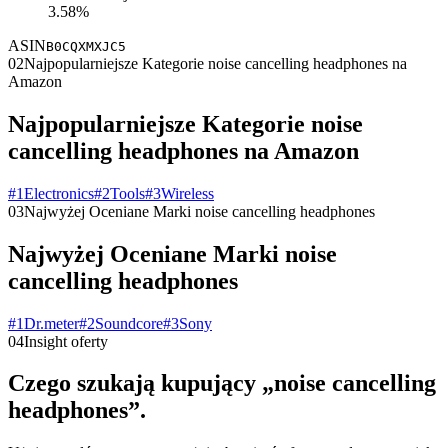
3.58%
ASIN
B0CQXMXJC5
02
Najpopularniejsze Kategorie noise cancelling headphones na
Amazon
Najpopularniejsze Kategorie noise
cancelling headphones na Amazon
#
1
Electronics
#
2
Tools
#
3
Wireless
03
Najwyżej Oceniane Marki noise cancelling headphones
Najwyżej Oceniane Marki noise
cancelling headphones
#
1
Dr.meter
#
2
Soundcore
#
3
Sony
04
Insight oferty
Czego szukają kupujący „noise cancelling
headphones”.