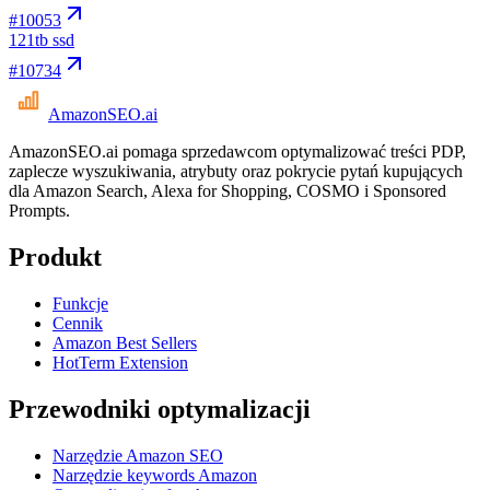
#
10053
12
1tb ssd
#
10734
AmazonSEO
.ai
AmazonSEO.ai pomaga sprzedawcom optymalizować treści PDP,
zaplecze wyszukiwania, atrybuty oraz pokrycie pytań kupujących
dla Amazon Search, Alexa for Shopping, COSMO i Sponsored
Prompts.
Produkt
Funkcje
Cennik
Amazon Best Sellers
HotTerm Extension
Przewodniki optymalizacji
Narzędzie Amazon SEO
Narzędzie keywords Amazon