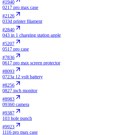
#
1940
02
17 pro max case
#
2126
03
3d printer filament
#
2840
04
3 in 1 charging station apple
#
5207
05
17 pro case
#
7836
06
17 pro max screen protector
#
8093
07
23a 12 volt battery
#
8256
08
27 inch monitor
#
8983
09
360 camera
#
9387
10
3 hole punch
#
9923
11
16 pro max case