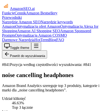
AmazonSEO
.ai
Funkcje
Cennik
Amazon Bestsellery
Przewodniki
Narzędzie Amazon SEO
Narzędzie keywords
Amazon
Optymalizacja ofert Amazon
Optymalizacja Alexa for
Shopping
Amazon AI Shopping SEO
Amazon Sponsored
Prompts
Optymalizacja Amazon COSMO
Darmowe Narzędzia
HotTerm
Blog
FAQ
Toggle theme
Powrót do wyszukiwania
#
841
Pozycja według częstotliwości wyszukiwania: #841
noise cancelling headphones
Amazon Brand Analytics szereguje top 3 produkty, kategorie i
marki dla „noise cancelling headphones”.
Udział kliknięć
46.63
%
Top 3 łącznie