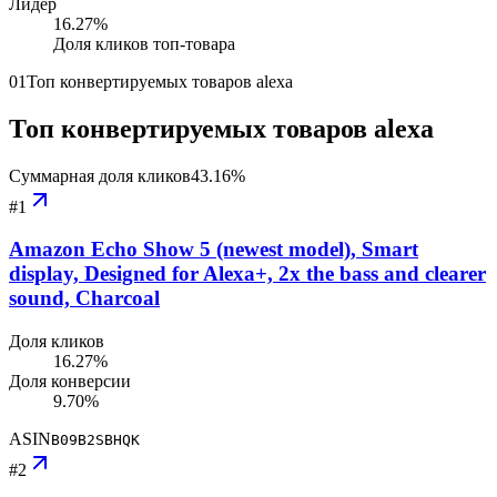
Лидер
16.27
%
Доля кликов топ-товара
01
Топ конвертируемых товаров alexa
Топ конвертируемых товаров alexa
Суммарная доля кликов
43.16
%
#
1
Amazon Echo Show 5 (newest model), Smart
display, Designed for Alexa+, 2x the bass and clearer
sound, Charcoal
Доля кликов
16.27%
Доля конверсии
9.70%
ASIN
B09B2SBHQK
#
2