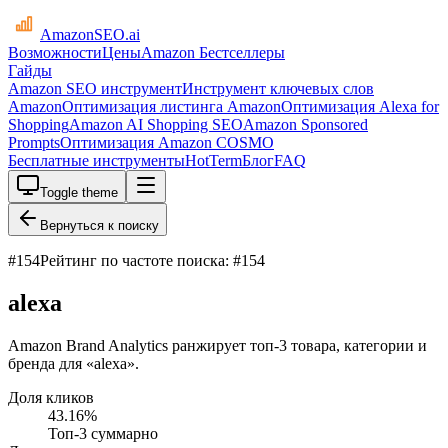
AmazonSEO
.ai
Возможности
Цены
Amazon Бестселлеры
Гайды
Amazon SEO инструмент
Инструмент ключевых слов
Amazon
Оптимизация листинга Amazon
Оптимизация Alexa for
Shopping
Amazon AI Shopping SEO
Amazon Sponsored
Prompts
Оптимизация Amazon COSMO
Бесплатные инструменты
HotTerm
Блог
FAQ
Toggle theme
Вернуться к поиску
#
154
Рейтинг по частоте поиска: #154
alexa
Amazon Brand Analytics ранжирует топ-3 товара, категории и
бренда для «alexa».
Доля кликов
43.16
%
Топ-3 суммарно