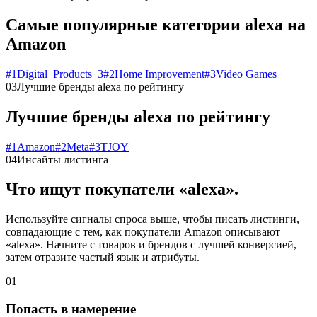
Самые популярные категории alexa на
Amazon
#
1
Digital_Products_3
#
2
Home Improvement
#
3
Video Games
03
Лучшие бренды alexa по рейтингу
Лучшие бренды alexa по рейтингу
#
1
Amazon
#
2
Meta
#
3
TJOY
04
Инсайты листинга
Что ищут покупатели «alexa».
Используйте сигналы спроса выше, чтобы писать листинги,
совпадающие с тем, как покупатели Amazon описывают
«alexa». Начните с товаров и брендов с лучшей конверсией,
затем отразите частый язык и атрибуты.
01
Попасть в намерение