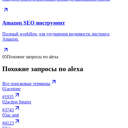
Amazon SEO инструмент
Полный workflow для улучшения видимости листинга
Amazon.
05
Похожие запросы по alexa
Похожие запросы по alexa
Все поисковые термины
01
acetone
#
1935
02
action figures
#
3743
03
ac unit
#
4123