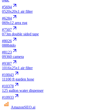
04
ac
#
5694
05
20x20x1 air filter
#
6284
06
9x12 area rug
#
7507
07
3m double sided tape
#
8026
08
8bitdo
#
8123
09
360 camera
#
9387
10
16x25x1 air filter
#
10043
11
100 ft garden hose
#
10378
12
5 gallon water dispenser
#
10933
AmazonSEO
.ai