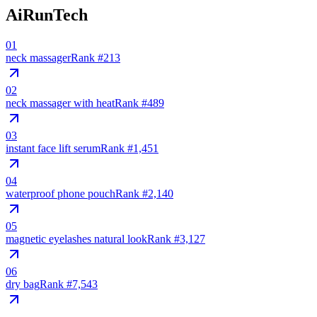
AiRunTech
01
neck massager
Rank #
213
02
neck massager with heat
Rank #
489
03
instant face lift serum
Rank #
1,451
04
waterproof phone pouch
Rank #
2,140
05
magnetic eyelashes natural look
Rank #
3,127
06
dry bag
Rank #
7,543