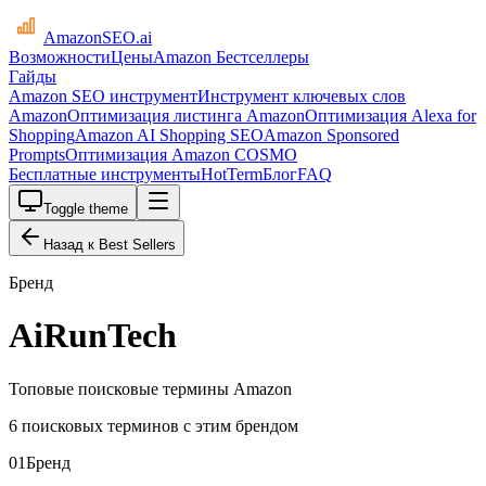
AmazonSEO
.ai
Возможности
Цены
Amazon Бестселлеры
Гайды
Amazon SEO инструмент
Инструмент ключевых слов
Amazon
Оптимизация листинга Amazon
Оптимизация Alexa for
Shopping
Amazon AI Shopping SEO
Amazon Sponsored
Prompts
Оптимизация Amazon COSMO
Бесплатные инструменты
HotTerm
Блог
FAQ
Toggle theme
Назад к Best Sellers
Бренд
AiRunTech
Топовые поисковые термины Amazon
6 поисковых терминов с этим брендом
01
Бренд