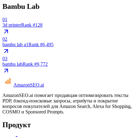
Bambu Lab
01
3d printer
Rank #
128
02
bambu lab a1
Rank #
6,495
03
bambu lab
Rank #
9,772
AmazonSEO
.ai
AmazonSEO.ai помогает продавцам оптимизировать тексты
PDP, бэкенд-поисковые запросы, атрибуты и покрытие
вопросов покупателей для Amazon Search, Alexa for Shopping,
COSMO и Sponsored Prompts.
Продукт