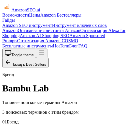
AmazonSEO
.ai
Возможности
Цены
Amazon Бестселлеры
Гайды
Amazon SEO инструмент
Инструмент ключевых слов
Amazon
Оптимизация листинга Amazon
Оптимизация Alexa for
Shopping
Amazon AI Shopping SEO
Amazon Sponsored
Prompts
Оптимизация Amazon COSMO
Бесплатные инструменты
HotTerm
Блог
FAQ
Toggle theme
Назад к Best Sellers
Бренд
Bambu Lab
Топовые поисковые термины Amazon
3 поисковых терминов с этим брендом
01
Бренд