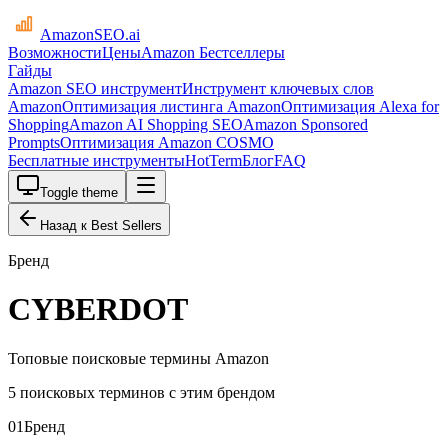
AmazonSEO
.ai
Возможности
Цены
Amazon Бестселлеры
Гайды
Amazon SEO инструмент
Инструмент ключевых слов
Amazon
Оптимизация листинга Amazon
Оптимизация Alexa for
Shopping
Amazon AI Shopping SEO
Amazon Sponsored
Prompts
Оптимизация Amazon COSMO
Бесплатные инструменты
HotTerm
Блог
FAQ
Toggle theme
Назад к Best Sellers
Бренд
CYBERDOT
Топовые поисковые термины Amazon
5 поисковых терминов с этим брендом
01
Бренд