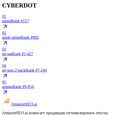
CYBERDOT
01
airtag
Rank #
157
02
apple airtag
Rank #
902
03
air tag
Rank #
1,427
04
air tags-2 pack
Rank #
7,104
05
airtags
Rank #
9,854
AmazonSEO
.ai
AmazonSEO.ai помогает продавцам оптимизировать тексты