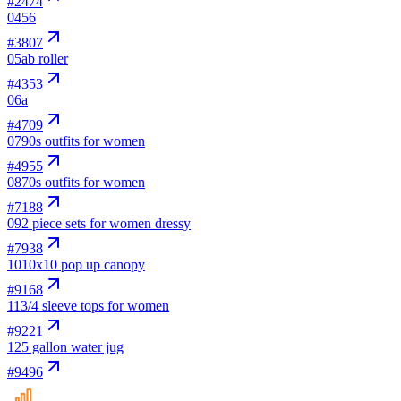
#
2474
04
56
#
3807
05
ab roller
#
4353
06
a
#
4709
07
90s outfits for women
#
4955
08
70s outfits for women
#
7188
09
2 piece sets for women dressy
#
7938
10
10x10 pop up canopy
#
9168
11
3/4 sleeve tops for women
#
9221
12
5 gallon water jug
#
9496