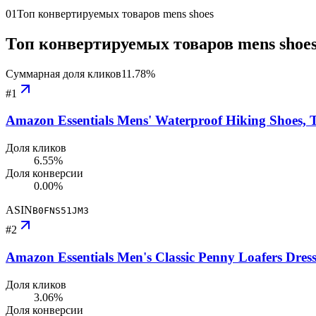
01
Топ конвертируемых товаров mens shoes
Топ конвертируемых товаров mens shoe
Суммарная доля кликов
11.78
%
#
1
Amazon Essentials Mens' Waterproof Hiking Shoes, T
Доля кликов
6.55%
Доля конверсии
0.00%
ASIN
B0FNS51JM3
#
2
Amazon Essentials Men's Classic Penny Loafers Dres
Доля кликов
3.06%
Доля конверсии