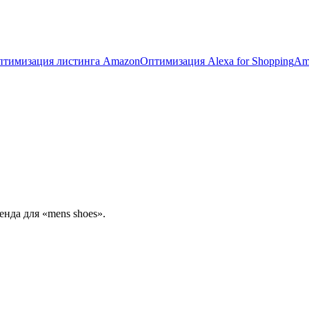
птимизация листинга Amazon
Оптимизация Alexa for Shopping
Am
енда для «mens shoes».