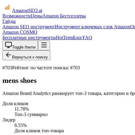
AmazonSEO
.ai
Возможности
Цены
Amazon Бестселлеры
Гайды
Amazon SEO инструмент
Инструмент ключевых слов Amazon
О
Amazon COSMO
Бесплатные инструменты
HotTerm
Блог
FAQ
Toggle theme
Вернуться к поиску
#
703
Рейтинг по частоте поиска: #703
mens shoes
Amazon Brand Analytics ранжирует топ-3 товара, категории и бр
Доля кликов
11.78
%
Топ-3 суммарно
Лидер
6.55
%
Доля кликов топ-товара