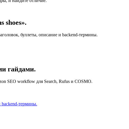
ы, и найдите отличие.
 shoes».
 заголовок, буллеты, описание и backend-термины.
и гайдами.
zon SEO workflow для Search, Rufus и COSMO.
и backend-термины.