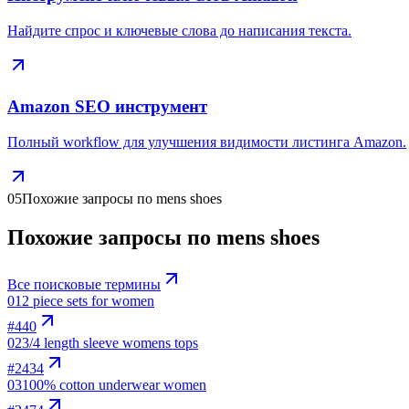
Найдите спрос и ключевые слова до написания текста.
Amazon SEO инструмент
Полный workflow для улучшения видимости листинга Amazon.
05
Похожие запросы по mens shoes
Похожие запросы по mens shoes
Все поисковые термины
01
2 piece sets for women
#
440
02
3/4 length sleeve womens tops
#
2434
03
100% cotton underwear women