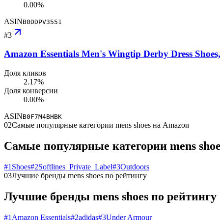
0.00%
ASIN
B0DDPV3551
#
3
Amazon Essentials Men's Wingtip Derby Dress Shoes,
Доля кликов
2.17%
Доля конверсии
0.00%
ASIN
B0F7M4BHBK
02
Самые популярные категории mens shoes на Amazon
Самые популярные категории mens shoe
#
1
Shoes
#
2
Softlines_Private_Label
#
3
Outdoors
03
Лучшие бренды mens shoes по рейтингу
Лучшие бренды mens shoes по рейтингу
#
1
Amazon Essentials
#
2
adidas
#
3
Under Armour