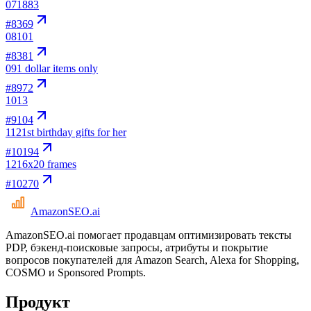
07
1883
#
8369
08
101
#
8381
09
1 dollar items only
#
8972
10
13
#
9104
11
21st birthday gifts for her
#
10194
12
16x20 frames
#
10270
AmazonSEO
.ai
AmazonSEO.ai помогает продавцам оптимизировать тексты
PDP, бэкенд-поисковые запросы, атрибуты и покрытие
вопросов покупателей для Amazon Search, Alexa for Shopping,
COSMO и Sponsored Prompts.
Продукт