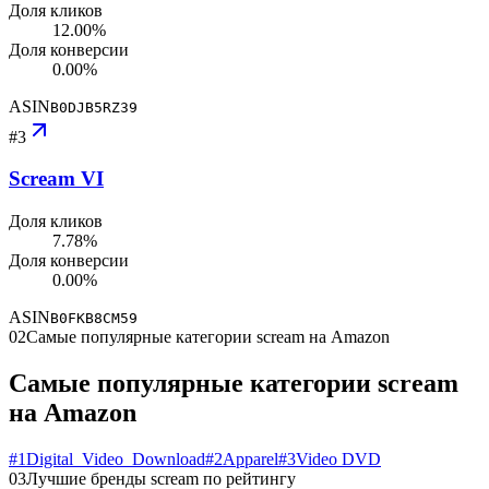
Доля кликов
12.00%
Доля конверсии
0.00%
ASIN
B0DJB5RZ39
#
3
Scream VI
Доля кликов
7.78%
Доля конверсии
0.00%
ASIN
B0FKB8CM59
02
Самые популярные категории scream на Amazon
Самые популярные категории scream
на Amazon
#
1
Digital_Video_Download
#
2
Apparel
#
3
Video DVD
03
Лучшие бренды scream по рейтингу