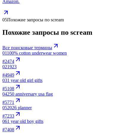
Amazon.
05
Похожие запросы по scream
Похожие запросы по scream
Все поисковые термины
01
100% cotton underwear women
#
2474
02
1923
#
4949
03
1 year old girl gifts
#
5108
04
250 anniversary usa flag
#
5771
05
2026 planner
#
7233
06
1 year old boy gifts
#
7408