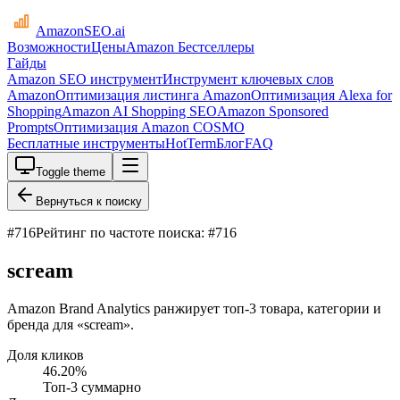
AmazonSEO
.ai
Возможности
Цены
Amazon Бестселлеры
Гайды
Amazon SEO инструмент
Инструмент ключевых слов
Amazon
Оптимизация листинга Amazon
Оптимизация Alexa for
Shopping
Amazon AI Shopping SEO
Amazon Sponsored
Prompts
Оптимизация Amazon COSMO
Бесплатные инструменты
HotTerm
Блог
FAQ
Toggle theme
Вернуться к поиску
#
716
Рейтинг по частоте поиска: #716
scream
Amazon Brand Analytics ранжирует топ-3 товара, категории и
бренда для «scream».
Доля кликов
46.20
%
Топ-3 суммарно