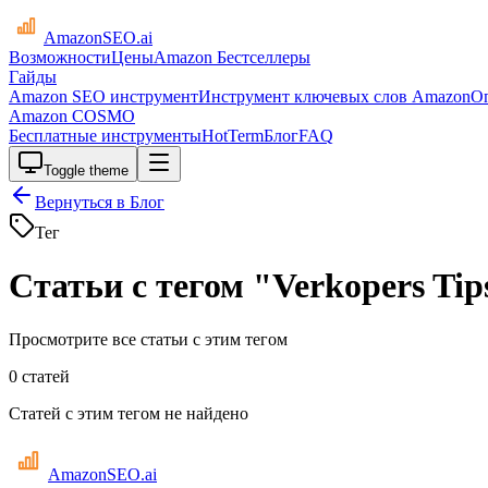
AmazonSEO
.ai
Возможности
Цены
Amazon Бестселлеры
Гайды
Amazon SEO инструмент
Инструмент ключевых слов Amazon
О
Amazon COSMO
Бесплатные инструменты
HotTerm
Блог
FAQ
Toggle theme
Вернуться в Блог
Тег
Статьи с тегом "Verkopers Tip
Просмотрите все статьи с этим тегом
0 статей
Статей с этим тегом не найдено
AmazonSEO
.ai