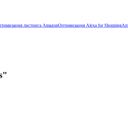
птимизация листинга Amazon
Оптимизация Alexa for Shopping
Am
s"