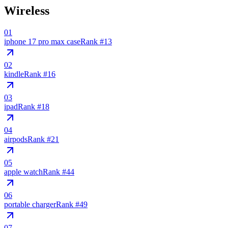
Wireless
01
iphone 17 pro max case
Rank #
13
02
kindle
Rank #
16
03
ipad
Rank #
18
04
airpods
Rank #
21
05
apple watch
Rank #
44
06
portable charger
Rank #
49
07