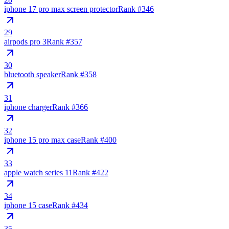
iphone 17 pro max screen protector
Rank #
346
29
airpods pro 3
Rank #
357
30
bluetooth speaker
Rank #
358
31
iphone charger
Rank #
366
32
iphone 15 pro max case
Rank #
400
33
apple watch series 11
Rank #
422
34
iphone 15 case
Rank #
434
35