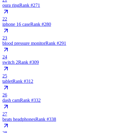
oura ring
Rank #
271
22
iphone 16 case
Rank #
280
23
blood pressure monitor
Rank #
291
24
switch 2
Rank #
309
25
tablet
Rank #
312
26
dash cam
Rank #
332
27
beats headphones
Rank #
338
28