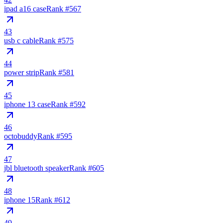
ipad a16 case
Rank #
567
43
usb c cable
Rank #
575
44
power strip
Rank #
581
45
iphone 13 case
Rank #
592
46
octobuddy
Rank #
595
47
jbl bluetooth speaker
Rank #
605
48
iphone 15
Rank #
612
49