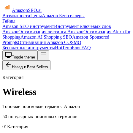
AmazonSEO
.ai
Возможности
Цены
Amazon Бестселлеры
Гайды
Amazon SEO инструмент
Инструмент ключевых слов
Amazon
Оптимизация листинга Amazon
Оптимизация Alexa for
Shopping
Amazon AI Shopping SEO
Amazon Sponsored
Prompts
Оптимизация Amazon COSMO
Бесплатные инструменты
HotTerm
Блог
FAQ
Toggle theme
Назад к Best Sellers
Категория
Wireless
Топовые поисковые термины Amazon
50 популярных поисковых терминов
01
Категория