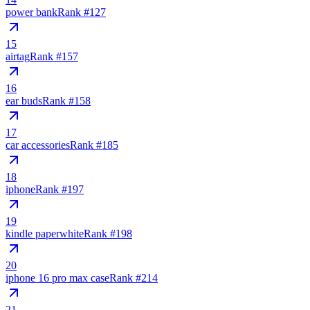
power bank
Rank #
127
15
airtag
Rank #
157
16
ear buds
Rank #
158
17
car accessories
Rank #
185
18
iphone
Rank #
197
19
kindle paperwhite
Rank #
198
20
iphone 16 pro max case
Rank #
214
21