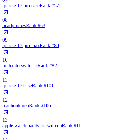
iphone 17 pro case
Rank #
57
08
headphones
Rank #
63
09
iphone 17 pro max
Rank #
80
10
nintendo switch 2
Rank #
82
11
iphone 17 case
Rank #
101
12
macbook neo
Rank #
106
13
apple watch bands for women
Rank #
111
14