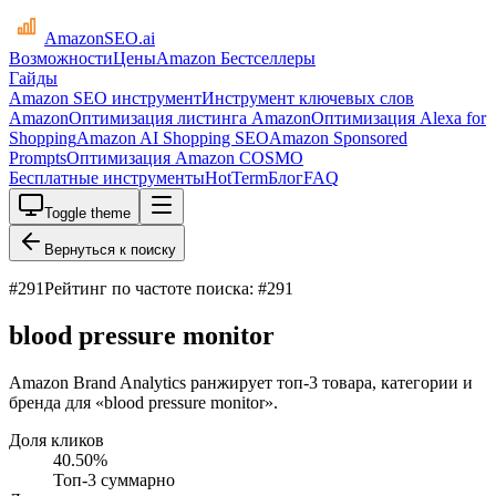
AmazonSEO
.ai
Возможности
Цены
Amazon Бестселлеры
Гайды
Amazon SEO инструмент
Инструмент ключевых слов
Amazon
Оптимизация листинга Amazon
Оптимизация Alexa for
Shopping
Amazon AI Shopping SEO
Amazon Sponsored
Prompts
Оптимизация Amazon COSMO
Бесплатные инструменты
HotTerm
Блог
FAQ
Toggle theme
Вернуться к поиску
#
291
Рейтинг по частоте поиска: #291
blood pressure monitor
Amazon Brand Analytics ранжирует топ-3 товара, категории и
бренда для «blood pressure monitor».
Доля кликов
40.50
%
Топ-3 суммарно