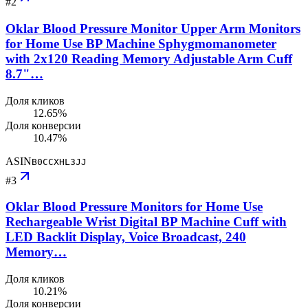
#
2
Oklar Blood Pressure Monitor Upper Arm Monitors
for Home Use BP Machine Sphygmomanometer
with 2x120 Reading Memory Adjustable Arm Cuff
8.7"…
Доля кликов
12.65%
Доля конверсии
10.47%
ASIN
B0CCXHL3JJ
#
3
Oklar Blood Pressure Monitors for Home Use
Rechargeable Wrist Digital BP Machine Cuff with
LED Backlit Display, Voice Broadcast, 240
Memory…
Доля кликов
10.21%
Доля конверсии