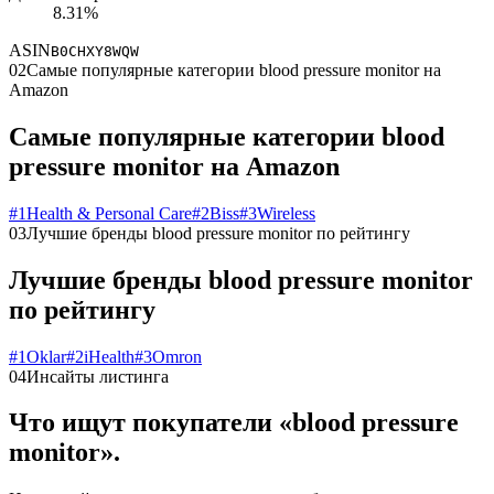
8.31%
ASIN
B0CHXY8WQW
02
Самые популярные категории blood pressure monitor на
Amazon
Самые популярные категории blood
pressure monitor на Amazon
#
1
Health & Personal Care
#
2
Biss
#
3
Wireless
03
Лучшие бренды blood pressure monitor по рейтингу
Лучшие бренды blood pressure monitor
по рейтингу
#
1
Oklar
#
2
iHealth
#
3
Omron
04
Инсайты листинга
Что ищут покупатели «blood pressure
monitor».