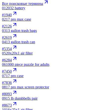
Все поисковые термины
01
2032 battery
#
1940
02
17 pro max case
#
2126
03
13 gallon trash bags
#
2619
04
13 gallon trash can
#
5354
05
20x20x1 air filter
#
6284
06
1000 piece puzzle for adults
#
7450
07
17 pro case
#
7836
08
17 pro max screen protector
#
8093
09
15 lb dumbbells pair
#
8673
10
16x25x1 air filter