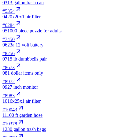
03
13 gallon trash can
#
5354
04
20x20x1 air filter
#
6284
05
1000 piece puzzle for adults
#
7450
06
23a 12 volt battery
#
8256
07
15 lb dumbbells pair
#
8673
08
1 dollar items only
#
8972
09
27 inch monitor
#
8983
10
16x25x1 air filter
#
10043
11
100 ft garden hose
#
10378
12
30 gallon trash bags