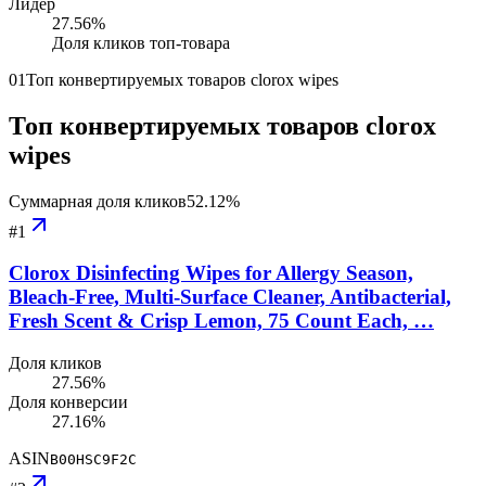
Лидер
27.56
%
Доля кликов топ-товара
01
Топ конвертируемых товаров clorox wipes
Топ конвертируемых товаров clorox
wipes
Суммарная доля кликов
52.12
%
#
1
Clorox Disinfecting Wipes for Allergy Season,
Bleach-Free, Multi-Surface Cleaner, Antibacterial,
Fresh Scent & Crisp Lemon, 75 Count Each, …
Доля кликов
27.56%
Доля конверсии
27.16%
ASIN
B00HSC9F2C