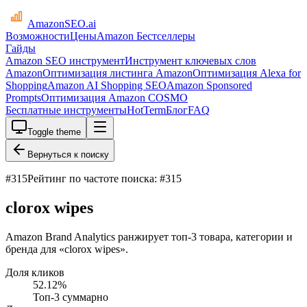
AmazonSEO
.ai
Возможности
Цены
Amazon Бестселлеры
Гайды
Amazon SEO инструмент
Инструмент ключевых слов
Amazon
Оптимизация листинга Amazon
Оптимизация Alexa for
Shopping
Amazon AI Shopping SEO
Amazon Sponsored
Prompts
Оптимизация Amazon COSMO
Бесплатные инструменты
HotTerm
Блог
FAQ
Toggle theme
Вернуться к поиску
#
315
Рейтинг по частоте поиска: #315
clorox wipes
Amazon Brand Analytics ранжирует топ-3 товара, категории и
бренда для «clorox wipes».
Доля кликов
52.12
%
Топ-3 суммарно