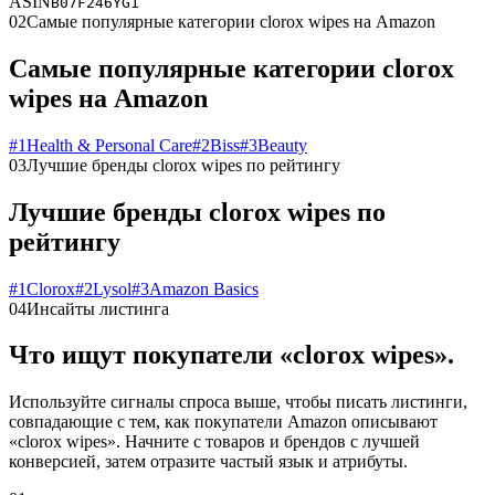
ASIN
B07F246YG1
02
Самые популярные категории clorox wipes на Amazon
Самые популярные категории clorox
wipes на Amazon
#
1
Health & Personal Care
#
2
Biss
#
3
Beauty
03
Лучшие бренды clorox wipes по рейтингу
Лучшие бренды clorox wipes по
рейтингу
#
1
Clorox
#
2
Lysol
#
3
Amazon Basics
04
Инсайты листинга
Что ищут покупатели «clorox wipes».
Используйте сигналы спроса выше, чтобы писать листинги,
совпадающие с тем, как покупатели Amazon описывают
«clorox wipes». Начните с товаров и брендов с лучшей
конверсией, затем отразите частый язык и атрибуты.