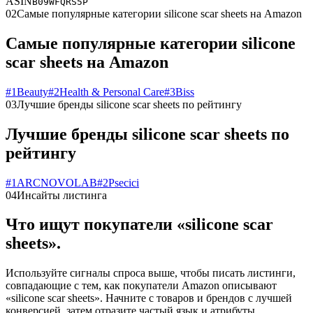
ASIN
B09WFQRS5P
02
Самые популярные категории silicone scar sheets на Amazon
Самые популярные категории silicone
scar sheets на Amazon
#
1
Beauty
#
2
Health & Personal Care
#
3
Biss
03
Лучшие бренды silicone scar sheets по рейтингу
Лучшие бренды silicone scar sheets по
рейтингу
#
1
ARCNOVOLAB
#
2
Psecici
04
Инсайты листинга
Что ищут покупатели «silicone scar
sheets».
Используйте сигналы спроса выше, чтобы писать листинги,
совпадающие с тем, как покупатели Amazon описывают
«silicone scar sheets». Начните с товаров и брендов с лучшей
конверсией, затем отразите частый язык и атрибуты.