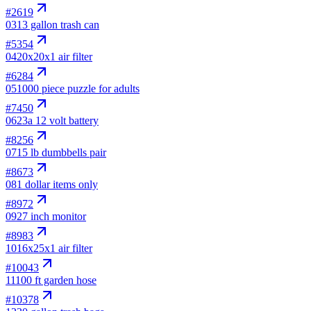
#
2619
03
13 gallon trash can
#
5354
04
20x20x1 air filter
#
6284
05
1000 piece puzzle for adults
#
7450
06
23a 12 volt battery
#
8256
07
15 lb dumbbells pair
#
8673
08
1 dollar items only
#
8972
09
27 inch monitor
#
8983
10
16x25x1 air filter
#
10043
11
100 ft garden hose
#
10378