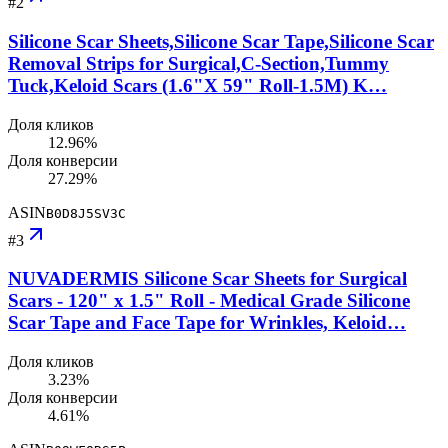
#
2
Silicone Scar Sheets,Silicone Scar Tape,Silicone Scar
Removal Strips for Surgical,C-Section,Tummy
Tuck,Keloid Scars (1.6"X 59" Roll-1.5M) K…
Доля кликов
12.96%
Доля конверсии
27.29%
ASIN
B0D8J5SV3C
#
3
NUVADERMIS Silicone Scar Sheets for Surgical
Scars - 120" x 1.5" Roll - Medical Grade Silicone
Scar Tape and Face Tape for Wrinkles, Keloid…
Доля кликов
3.23%
Доля конверсии
4.61%