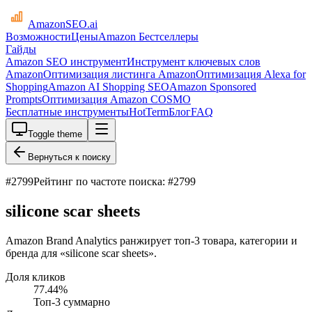
AmazonSEO
.ai
Возможности
Цены
Amazon Бестселлеры
Гайды
Amazon SEO инструмент
Инструмент ключевых слов
Amazon
Оптимизация листинга Amazon
Оптимизация Alexa for
Shopping
Amazon AI Shopping SEO
Amazon Sponsored
Prompts
Оптимизация Amazon COSMO
Бесплатные инструменты
HotTerm
Блог
FAQ
Toggle theme
Вернуться к поиску
#
2799
Рейтинг по частоте поиска: #2799
silicone scar sheets
Amazon Brand Analytics ранжирует топ-3 товара, категории и
бренда для «silicone scar sheets».
Доля кликов
77.44
%
Топ-3 суммарно