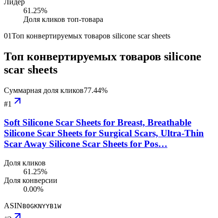
Лидер
61.25
%
Доля кликов топ-товара
01
Топ конвертируемых товаров silicone scar sheets
Топ конвертируемых товаров silicone
scar sheets
Суммарная доля кликов
77.44
%
#
1
Soft Silicone Scar Sheets for Breast, Breathable
Silicone Scar Sheets for Surgical Scars, Ultra-Thin
Scar Away Silicone Scar Sheets for Pos…
Доля кликов
61.25%
Доля конверсии
0.00%
ASIN
B0GKNYYB1W