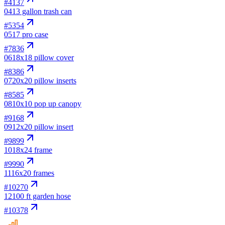
#
4137
04
13 gallon trash can
#
5354
05
17 pro case
#
7836
06
18x18 pillow cover
#
8386
07
20x20 pillow inserts
#
8585
08
10x10 pop up canopy
#
9168
09
12x20 pillow insert
#
9899
10
18x24 frame
#
9990
11
16x20 frames
#
10270
12
100 ft garden hose
#
10378