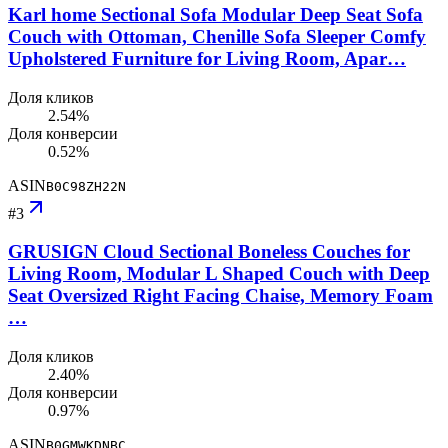
Karl home Sectional Sofa Modular Deep Seat Sofa
Couch with Ottoman, Chenille Sofa Sleeper Comfy
Upholstered Furniture for Living Room, Apar…
Доля кликов
2.54%
Доля конверсии
0.52%
ASIN
B0C98ZH22N
#
3
GRUSIGN Cloud Sectional Boneless Couches for
Living Room, Modular L Shaped Couch with Deep
Seat Oversized Right Facing Chaise, Memory Foam
…
Доля кликов
2.40%
Доля конверсии
0.97%
ASIN
B0GMWKDNBC