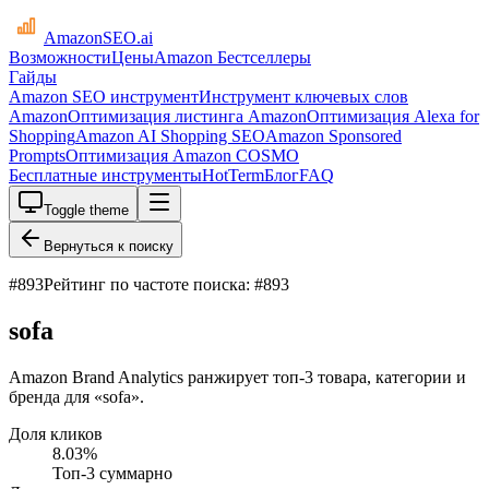
AmazonSEO
.ai
Возможности
Цены
Amazon Бестселлеры
Гайды
Amazon SEO инструмент
Инструмент ключевых слов
Amazon
Оптимизация листинга Amazon
Оптимизация Alexa for
Shopping
Amazon AI Shopping SEO
Amazon Sponsored
Prompts
Оптимизация Amazon COSMO
Бесплатные инструменты
HotTerm
Блог
FAQ
Toggle theme
Вернуться к поиску
#
893
Рейтинг по частоте поиска: #893
sofa
Amazon Brand Analytics ранжирует топ-3 товара, категории и
бренда для «sofa».
Доля кликов
8.03
%
Топ-3 суммарно