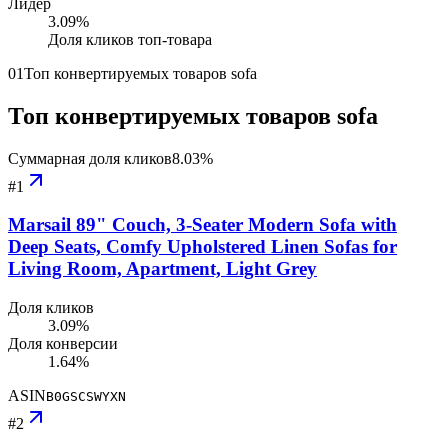
Лидер
3.09
%
Доля кликов топ-товара
01
Топ конвертируемых товаров sofa
Топ конвертируемых товаров sofa
Суммарная доля кликов
8.03
%
#
1
Marsail 89" Couch, 3-Seater Modern Sofa with
Deep Seats, Comfy Upholstered Linen Sofas for
Living Room, Apartment, Light Grey
Доля кликов
3.09%
Доля конверсии
1.64%
ASIN
B0GSCSWYXN
#
2