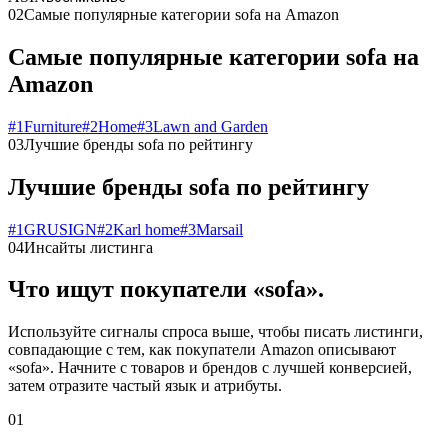
02
Самые популярные категории sofa на Amazon
Самые популярные категории sofa на
Amazon
#
1
Furniture
#
2
Home
#
3
Lawn and Garden
03
Лучшие бренды sofa по рейтингу
Лучшие бренды sofa по рейтингу
#
1
GRUSIGN
#
2
Karl home
#
3
Marsail
04
Инсайты листинга
Что ищут покупатели «sofa».
Используйте сигналы спроса выше, чтобы писать листинги,
совпадающие с тем, как покупатели Amazon описывают
«sofa». Начните с товаров и брендов с лучшей конверсией,
затем отразите частый язык и атрибуты.
01