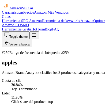
AmazonSEO
.ai
Características
Precios
Amazon Más Vendidos
Guías
Herramienta SEO Amazon
Herramienta de keywords Amazon
Optimiz
Amazon COSMO
Herramientas Gratis
HotTerm
Blog
FAQ
Toggle theme
Volver a buscar
#
259
Rango de frecuencia de búsqueda: #259
apples
Amazon Brand Analytics clasifica los 3 productos, categorías y marcas
Cuota de clic
30.84
%
Top 3 combinado
Líder
11.80
%
Click share del producto top