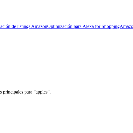
ación de listings Amazon
Optimización para Alexa for Shopping
Amazo
 principales para “apples”.