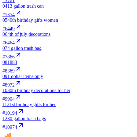
#
3761
04
13 gallon trash can
#
5354
05
40th birthday gifts women
#
6449
06
4th of july decorations
#
6464
07
4 gallon trash bag
#
7866
08
1883
#
8369
09
1 dollar items only
#
8972
10
30th birthday decorations for her
#
9904
11
21st birthday gifts for her
#
10194
12
30 gallon trash bags
#
10974