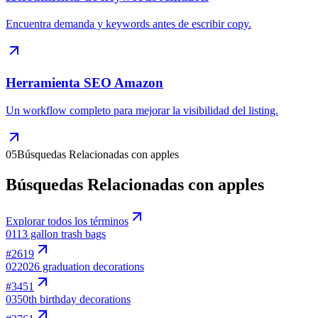
Encuentra demanda y keywords antes de escribir copy.
Herramienta SEO Amazon
Un workflow completo para mejorar la visibilidad del listing.
05
Búsquedas Relacionadas con apples
Búsquedas Relacionadas con apples
Explorar todos los términos
01
13 gallon trash bags
#
2619
02
2026 graduation decorations
#
3451
03
50th birthday decorations