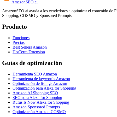
AmazonSEO
.ai
AmazonSEO.ai ayuda a los vendedores a optimizar el contenido de PDP
Shopping, COSMO y Sponsored Prompts.
Producto
Funciones
Precios
Best Sellers Amazon
HotTerm Extension
Guías de optimización
Herramienta SEO Amazon
Herramienta de keywords Amazon
Optimización de listings Amazon
Optimización para Alexa for Shopping
Amazon AI Shopping SEO
SEO para Alexa for Shopping
Rufus Is Now Alexa for Shopping
Amazon Sponsored Prompts
Optimización Amazon COSMO