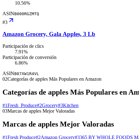
10.56%
ASIN
B000RGZMTQ
#
3
Amazon Grocery, Gala Apples, 3 Lb
Participación de clics
7.91%
Participación de conversión
6.86%
ASIN
B07XW1R4VL
02
Categorías de apples Más Populares en Amazon
Categorías de apples Más Populares en A
#
1
Fresh_Produce
#
2
Grocery
#
3
Kitchen
03
Marcas de apples Mejor Valoradas
Marcas de apples Mejor Valoradas
#
1
Fresh Produce
#
2
Amazon Grocery
#
3
365 BY WHOLE FOODS 