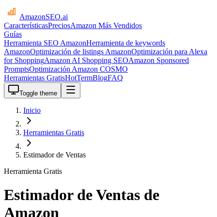
AmazonSEO
.ai
Características
Precios
Amazon Más Vendidos
Guías
Herramienta SEO Amazon
Herramienta de keywords
Amazon
Optimización de listings Amazon
Optimización para Alexa
for Shopping
Amazon AI Shopping SEO
Amazon Sponsored
Prompts
Optimización Amazon COSMO
Herramientas Gratis
HotTerm
Blog
FAQ
Toggle theme
Inicio
Herramientas Gratis
Estimador de Ventas
Herramienta Gratis
Estimador de Ventas de
Amazon