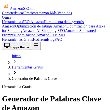
AmazonSEO
.ai
Características
Precios
Amazon Más Vendidos
Guías
Herramienta SEO Amazon
Herramienta de keywords
Amazon
Optimización de listings Amazon
Optimización para Alexa
for Shopping
Amazon AI Shopping SEO
Amazon Sponsored
Prompts
Optimización Amazon COSMO
Herramientas Gratis
HotTerm
Blog
FAQ
Toggle theme
Inicio
Herramientas Gratis
Generador de Palabras Clave
Herramienta Gratis
Generador de Palabras Clave
de Amazon