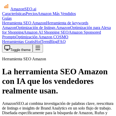
AmazonSEO
.ai
Características
Precios
Amazon Más Vendidos
Guías
Herramienta SEO Amazon
Herramienta de keywords
Amazon
Optimización de listings Amazon
Optimización para Alexa
for Shopping
Amazon AI Shopping SEO
Amazon Sponsored
Prompts
Optimización Amazon COSMO
Herramientas Gratis
HotTerm
Blog
FAQ
Toggle theme
Herramienta SEO Amazon
La herramienta SEO Amazon
con IA que los vendedores
realmente usan.
AmazonSEO.ai combina investigación de palabras clave, reescritura
de listings e insights de Brand Analytics en un solo flujo de trabajo.
Diseñada específicamente para la búsqueda de Amazon, Rufus y